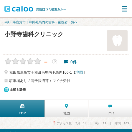
«秋田県鹿角市十和田毛馬内の歯科・歯医者一覧へ
小野寺歯科クリニック
－
0件
？
地図
秋田県鹿角市十和田毛馬内毛馬内106-1【
】
駐車場あり
電子決済可
マイナ受付
土曜も診療
TOP
地図
口コミ
アクセス数 7月：
14
| 6月：
12
| 年間：
103