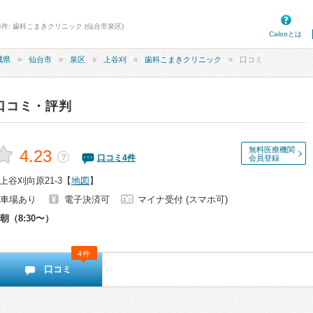
4件: 歯科こまきクリニック (仙台市泉区)
Calooとは
城県
仙台市
泉区
上谷刈
歯科こまきクリニック
口コミ
口コミ・評判
無料医療機関
4.23
？
口コミ
4
件
会員登録
谷刈向原21-3
【
地図
】
車場あり
電子決済可
マイナ受付 (スマホ可)
朝（8:30〜）
4件
口コミ