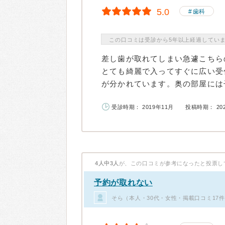
5.0
歯科
この口コミは受診から5年以上経過してい
差し歯が取れてしまい急遽こちら
とても綺麗で入ってすぐに広い受
が分かれています。奥の部屋には子
受診時期： 2019年11月
投稿時期： 20
4人中3人
が、この口コミが参考になったと投票し
予約が取れない
そら（本人・30代・女性・掲載口コミ17