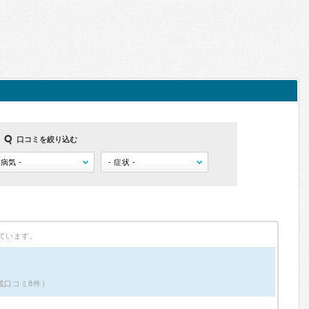
口コミを絞り込む
ています。
載口コミ8件）