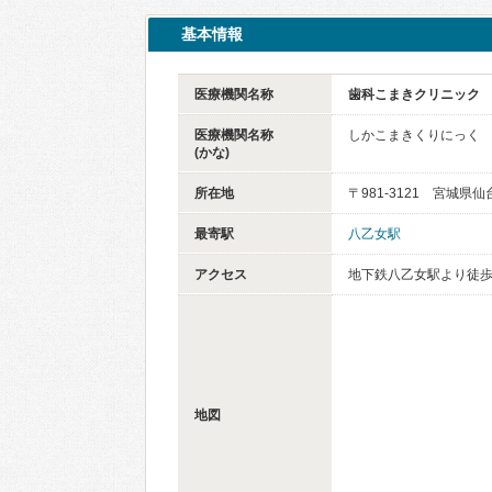
基本情報
医療機関名称
歯科こまきクリニック
医療機関名称
しかこまきくりにっく
(かな)
所在地
〒981-3121 宮城県
最寄駅
八乙女駅
アクセス
地下鉄八乙女駅より徒歩
地図