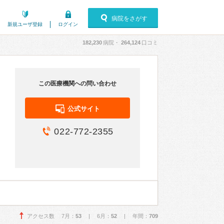
病院をさがす
新規ユーザ登録
ログイン
182,230
病院・
264,124
口コミ
この医療機関への問い合わせ
公式サイト
022-772-2355
アクセス数 7月：
53
| 6月：
52
| 年間：
709