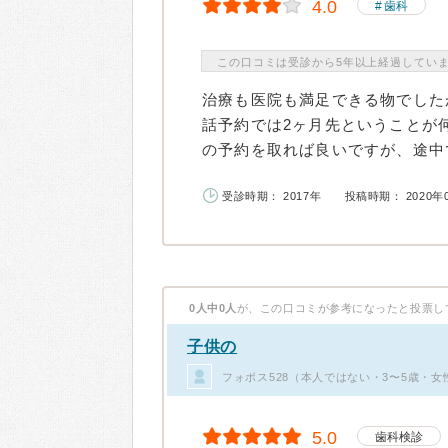
4.0
歯科
この口コミは受診から5年以上経過してい
治療も医院も満足できる物でした
話予約では2ヶ月先ということが
の予約を取れば良いですが、途中で
受診時期： 2017年
投稿時期： 2020年
0人中0人
が、この口コミが参考になったと投票し
子供の
フォボス528（本人ではない・3〜5歳・女
5.0
歯科検診