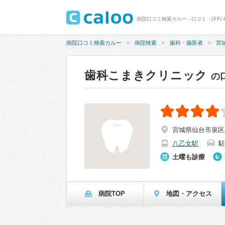
病院口コミ検索カルー - 口コミ・評判 
病院口コミ検索カルー
病院検索
歯科・歯医者
宮
歯科こまきクリニック
の
宮城県仙台市泉区上
八乙女駅
駐
土曜も診療
病院TOP
地図・アクセス