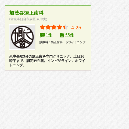
加茂谷矯正歯科
(宮城県仙台市泉区 泉中央)
4.25
1件
55件
診療科：
矯正歯科、ホワイトニング
泉中央駅3分の矯正歯科専門クリニック。土日16
時半まで。認定医在籍。インビザライン。ホワイ
トニング。