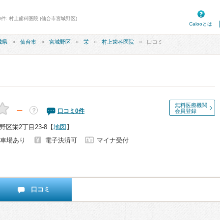
件: 村上歯科医院 (仙台市宮城野区)
Calooとは
城県
仙台市
宮城野区
栄
村上歯科医院
口コミ
無料医療機関
－
？
口コミ
0
件
会員登録
区栄2丁目23-8
【
地図
】
車場あり
電子決済可
マイナ受付
口コミ