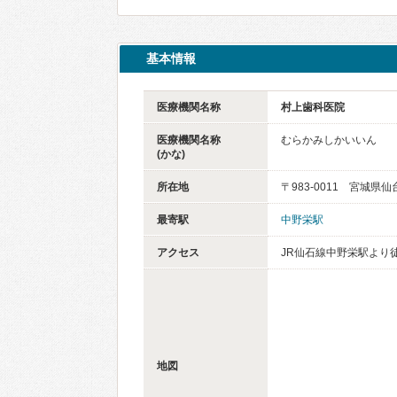
基本情報
医療機関名称
村上歯科医院
医療機関名称
むらかみしかいいん
(かな)
所在地
〒983-0011 宮城県
最寄駅
中野栄駅
アクセス
JR仙石線中野栄駅より
地図