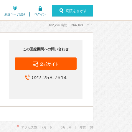
病院をさがす
新規ユーザ登録
ログイン
182,226
病院・
264,163
口コミ
この医療機関への問い合わせ
公式サイト
022-258-7614
アクセス数 7月：
5
| 6月：
4
| 年間：
38