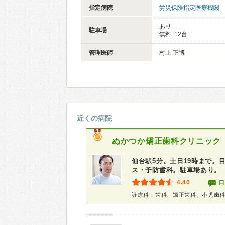
指定病院
労災保険指定医療機関
あり
駐車場
無料: 12台
管理医師
村上 正博
近くの病院
ぬかつか矯正歯科クリニック
仙台駅5分。土日19時まで。
ス・予防歯科。駐車場あり。
4.40
口
診療科：歯科、矯正歯科、小児歯