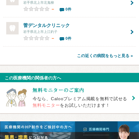
岩手県北上市北鬼柳
－
0件
菅デンタルクリニック
岩手県北上市上江釣子
－
0件
この近くの病院をもっと見る »
この医療機関の関係者の方へ
今なら、Calooプレミアム掲載を無料で試せる
無料モニター
をお試しいただけます！