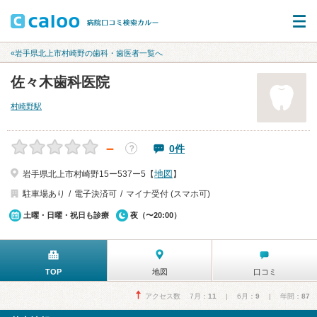
«岩手県北上市村崎野の歯科・歯医者一覧へ
佐々木歯科医院
村崎野駅
－
0件
？
地図
岩手県北上市村崎野15ー537ー5【
】
駐車場あり
電子決済可
マイナ受付 (スマホ可)
土曜・日曜・祝日も診療
夜（〜20:00）
TOP
地図
口コミ
アクセス数 7月：
11
| 6月：
9
| 年間：
87