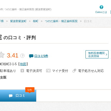
5件: つのだ歯科・矯正歯科医院 (紫波郡紫波町)
Calooとは
手県
紫波郡紫波町
桜町
つのだ歯科・矯正歯科医院
口コミ
院
の口コミ・評判
無料医療機関
3.41
？
口コミ
5
件
会員登録
桜町2-1-5
【
地図
】
駐車場あり
電子決済可
マイナ受付
電子処方せん対応
女医
5件
口コミ