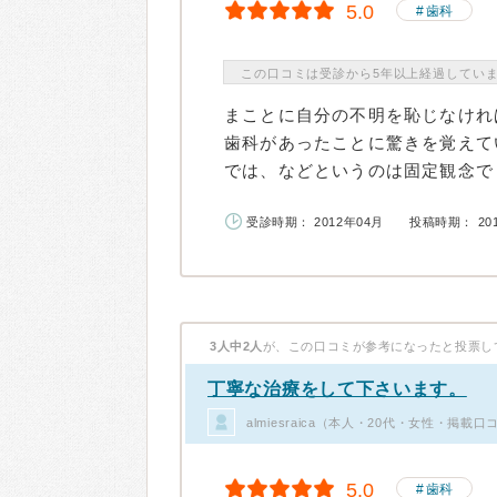
5.0
歯科
この口コミは受診から5年以上経過してい
まことに自分の不明を恥じなけれ
歯科があったことに驚きを覚えて
では、などというのは固定観念でし
受診時期： 2012年04月
投稿時期： 20
3人中2人
が、この口コミが参考になったと投票し
丁寧な治療をして下さいます。
almiesraica（本人・20代・女性・掲載口
5.0
歯科