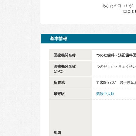
あなたの口コミが
口コミ
基本情報
医療機関名称
つのだ歯科・矯正歯科
医療機関名称
つのだしか・きょうせ
(かな)
所在地
〒028-3307 岩手県紫
最寄駅
紫波中央駅
地図