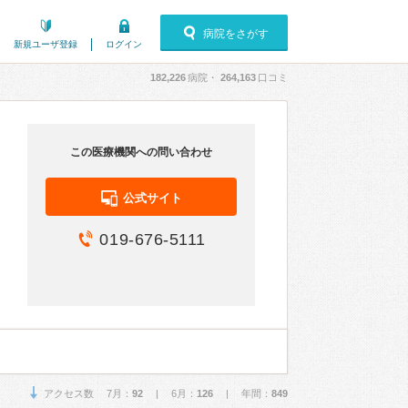
病院をさがす
新規ユーザ登録
ログイン
182,226
病院・
264,163
口コミ
この医療機関への問い合わせ
公式サイト
019-676-5111
アクセス数 7月：
92
| 6月：
126
| 年間：
849