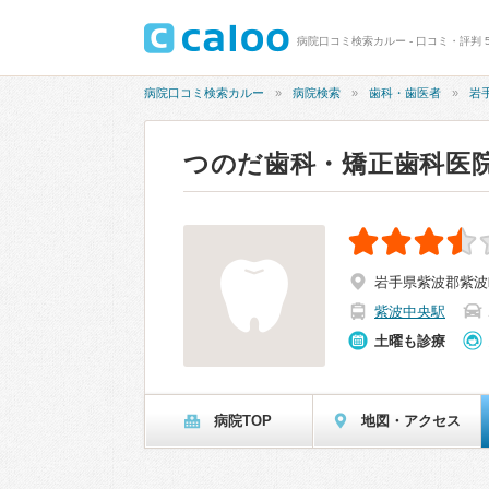
病院口コミ検索カルー - 口コミ・評判 
病院口コミ検索カルー
病院検索
歯科・歯医者
岩
つのだ歯科・矯正歯科医
岩手県紫波郡紫波町
紫波中央駅
土曜も診療
病院TOP
地図・アクセス