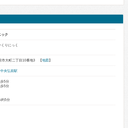
ニック
かくりにっく
弘前市大町二丁目10番地3 【
地図
】
、
中央弘前駅
歩5分
歩5分
歩約5分