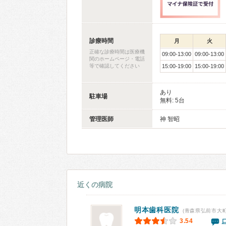
診療時間
月
火
正確な診療時間は医療機
09:00-13:00
09:00-13:00
関のホームページ・電話
等で確認してください
15:00-19:00
15:00-19:00
あり
駐車場
無料: 5台
管理医師
神 智昭
近くの病院
明本歯科医院
(青森県弘前市大町
3.54