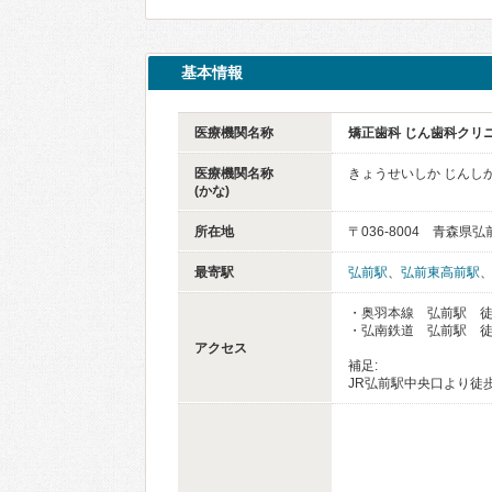
基本情報
医療機関名称
矯正歯科 じん歯科クリ
医療機関名称
きょうせいしか じんし
(かな)
所在地
〒036-8004 青森県
最寄駅
弘前駅
、
弘前東高前駅
・奥羽本線 弘前駅 徒
・弘南鉄道 弘前駅 徒
アクセス
補足:
JR弘前駅中央口より徒