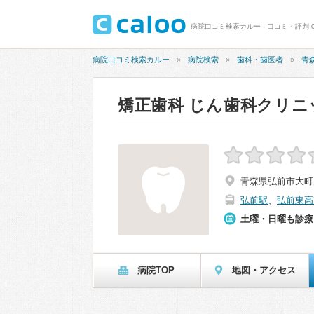
病院口コミ検索カルー - 口コミ・評判 0
病院口コミ検索カルー
病院検索
歯科・歯医者
青
矯正歯科 じん歯科クリニ
青森県弘前市大町
弘前駅
、
弘前東高
土曜・日曜も診療
病院TOP
地図・アクセス