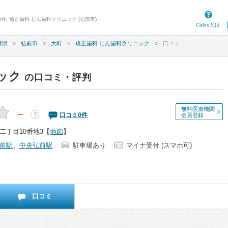
件: 矯正歯科 じん歯科クリニック (弘前市)
Calooとは
森県
弘前市
大町
矯正歯科 じん歯科クリニック
口コミ
ック
の口コミ・評判
無料医療機関
－
？
口コミ
0
件
会員登録
二丁目10番地3
【
地図
】
前駅
、
中央弘前駅
駐車場あり
マイナ受付 (スマホ可)
口コミ