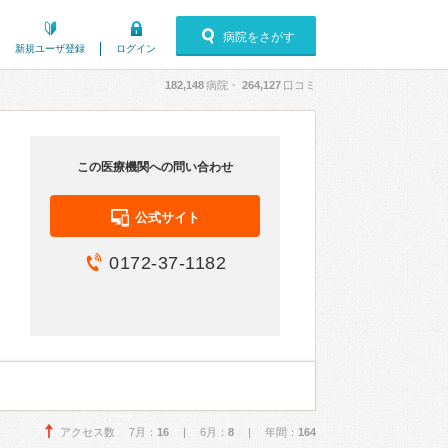
病院をさがす
新規ユーザ登録
ログイン
182,148
病院・
264,127
口コミ
この医療機関への問い合わせ
公式サイト
0172-37-1182
アクセス数 7月：
16
| 6月：
8
| 年間：
164