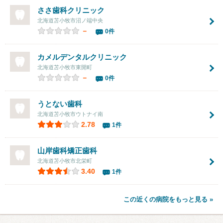
ささ歯科クリニック
北海道苫小牧市沼ノ端中央
－
0件
カメルデンタルクリニック
北海道苫小牧市東開町
－
0件
うとない歯科
北海道苫小牧市ウトナイ南
2.78
1件
山岸歯科矯正歯科
北海道苫小牧市北栄町
3.40
1件
この近くの病院をもっと見る »