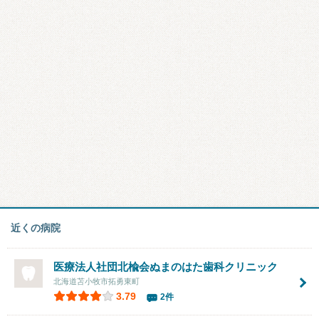
近くの病院
医療法人社団北楡会
ぬまのはた歯科クリニック
北海道苫小牧市拓勇東町
3.79
2件