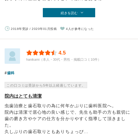
続きを読む
2018年受診 / 2020年01月投稿
4人が参考になった
4.5
hanikami（本人・30代・男性・掲載口コミ10件）
歯科
この口コミは受診から5年以上経過しています。
院内はとても清潔
虫歯治療と歯石取りの為に何年かぶりに歯科医院へ。
院内は清潔で居心地の良い感じで、先生も助手の方も親切に
歯の磨き方やケアの仕方を分かりやすく指導して頂きまし
た。
久しぶりの歯石取りともありちょっぴ...