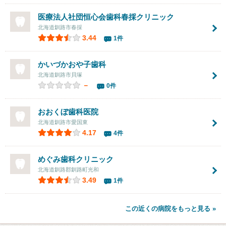
医療法人社団恒心会
歯科春採クリニック
北海道釧路市春採
3.44
1件
かいづかおや子歯科
北海道釧路市貝塚
－
0件
おおくぼ歯科医院
北海道釧路市愛国東
4.17
4件
めぐみ歯科クリニック
北海道釧路郡釧路町光和
3.49
1件
この近くの病院をもっと見る »