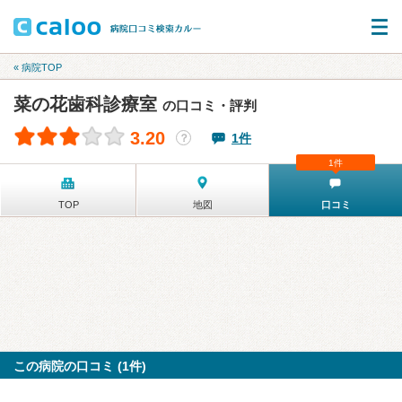
« 病院TOP
菜の花歯科診療室
の口コミ・評判
3.20
1件
？
1件
TOP
地図
口コミ
この病院の口コミ (1件)