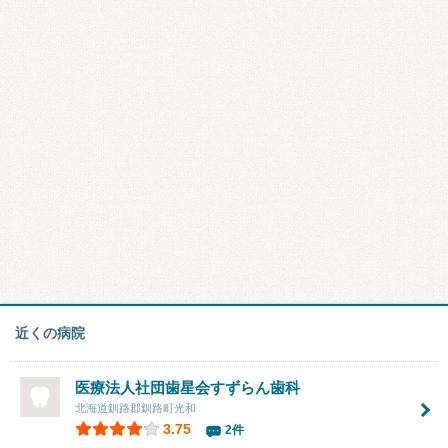
近くの病院
医療法人社団歯星会
すずらん歯科
北海道釧路郡釧路町光和
3.75
2件