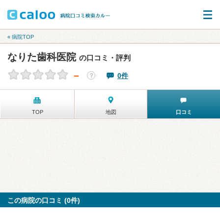
« 病院TOP
なりた歯科医院
の口コミ・評判
－
0件
？
TOP
地図
口コミ
この病院の口コミ (0件)