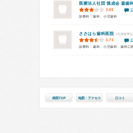
医療法人社団 慎成会
森歯
3.00
診療科：歯科、小児歯科
ささはら歯科医院
(北海道帯広
3.73
診療科：歯科、小児歯科、歯科口
病院TOP
地図・アクセス
口コミ