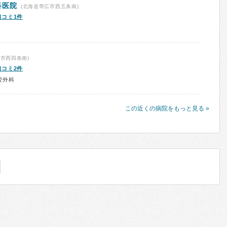
科医院
(北海道帯広市西五条南)
口コミ1件
市西四条南)
口コミ2件
腔外科
この近くの病院をもっと見る »