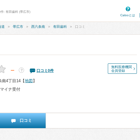
件: 有田歯科 (帯広市)
Calooとは
海道
帯広市
西六条南
有田歯科
口コミ
無料医療機関
－
？
口コミ
0
件
会員登録
南4丁目14
【
地図
】
マイナ受付
口コミ