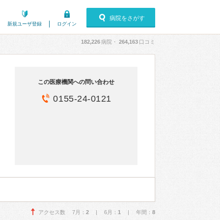
病院をさがす
新規ユーザ登録
ログイン
182,226
病院・
264,163
口コミ
この医療機関への問い合わせ
0155-24-0121
アクセス数 7月：
2
| 6月：
1
| 年間：
8