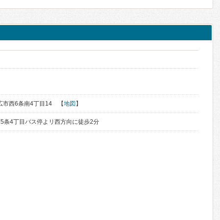
帯広市西6条南4丁目14 【
地図
】
5条4丁目バス停よリ西方向に徒歩2分