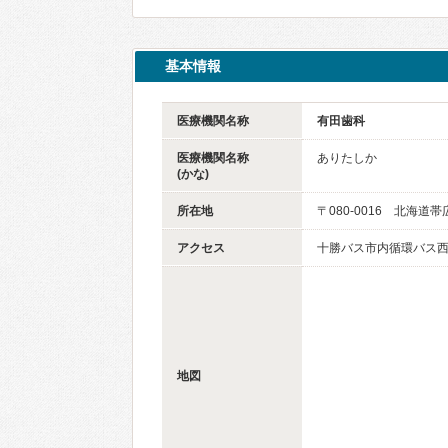
基本情報
医療機関名称
有田歯科
医療機関名称
ありたしか
(かな)
所在地
〒080-0016 北海道
アクセス
十勝バス市内循環バス西
地図