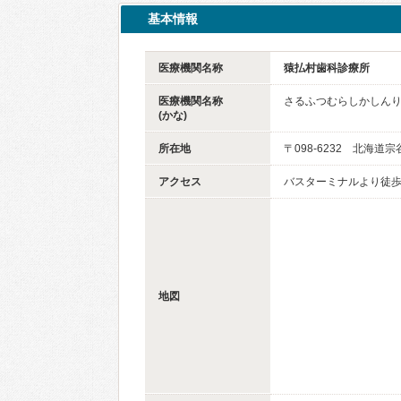
基本情報
医療機関名称
猿払村歯科診療所
医療機関名称
さるふつむらしかしん
(かな)
所在地
〒098-6232 北海
アクセス
バスターミナルより徒歩
地図