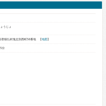
りょうじょ
道宗谷郡猿払村鬼志別西町58番地 【
地図
】
5分