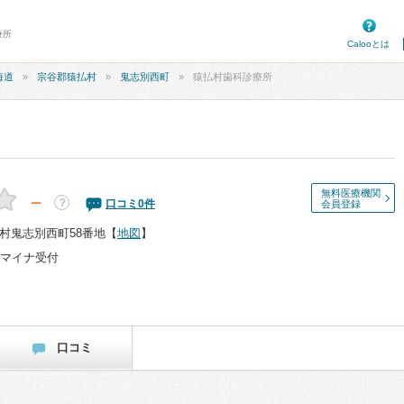
療所
Calooとは
海道
宗谷郡猿払村
鬼志別西町
猿払村歯科診療所
無料医療機関
－
？
口コミ
0
件
会員登録
村鬼志別西町58番地
【
地図
】
マイナ受付
口コミ