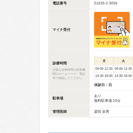
電話番号
01635-2-3059
マイナ受付
月
火
診療時間
09:00-12:30
09:00-12:30
正確な診療時間は医療機
関のホームページ・電話
14:30-18:00
14:30-18:00
等で確認してください
休診日：日
あり
駐車場
無料駐車場:10台
管理医師
梁田 辰男