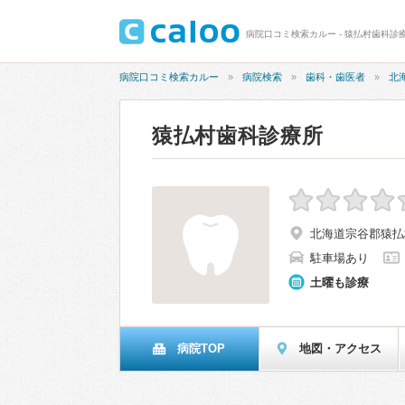
病院口コミ検索カルー - 猿払村歯科診
病院口コミ検索カルー
病院検索
歯科・歯医者
北
猿払村歯科診療所
北海道宗谷郡猿払
駐車場あり
土曜も診療
病院TOP
地図・アクセス