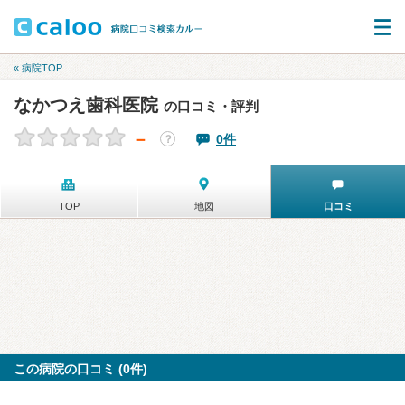
« 病院TOP
なかつえ歯科医院
の口コミ・評判
－
0件
？
TOP
地図
口コミ
この病院の口コミ (0件)