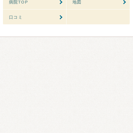
病院TOP
地図
口コミ