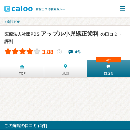
« 病院TOP
アップル小児矯正歯科
医療法人社団PDS
の口コミ・
評判
3.88
4件
？
4件
TOP
地図
口コミ
この病院の口コミ (4件)