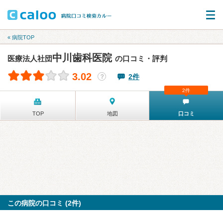
« 病院TOP
中川歯科医院
医療法人社団
の口コミ・評判
3.02
2件
？
2件
TOP
地図
口コミ
この病院の口コミ (2件)