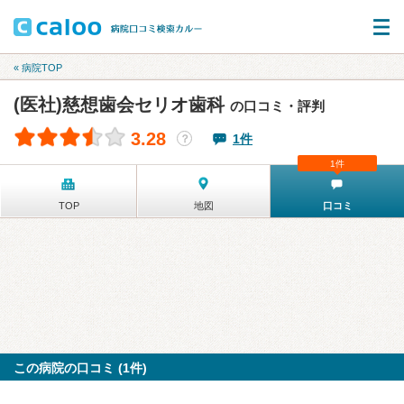
« 病院TOP
(医社)慈想歯会セリオ歯科
の口コミ・評判
3.28
1件
？
1件
TOP
地図
口コミ
この病院の口コミ (1件)