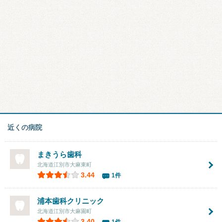
近くの病院
まきうら歯科
北海道江別市大麻東町
3.44
1件
浦本歯科クリニック
北海道江別市大麻園町
3.40
1件