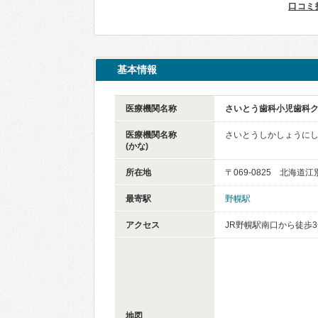
口コミ
基本情報
医療機関名称
さいとう歯科小児歯科
医療機関名称
さいとうしかしょうに
(かな)
所在地
〒069-0825 北海道
最寄駅
野幌駅
アクセス
JR野幌駅南口から徒歩
地図