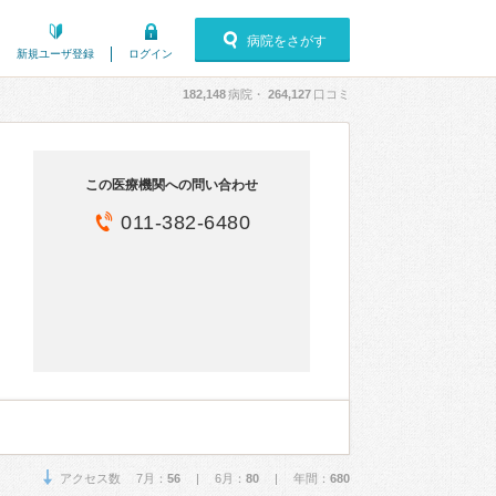
病院をさがす
新規ユーザ登録
ログイン
182,148
病院・
264,127
口コミ
この医療機関への問い合わせ
011-382-6480
アクセス数 7月：
56
| 6月：
80
| 年間：
680