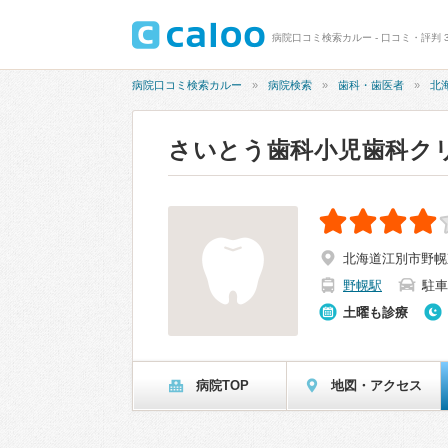
病院口コミ検索カルー - 口コミ・評判 
病院口コミ検索カルー
病院検索
歯科・歯医者
北
さいとう歯科小児歯科ク
北海道江別市野幌東
野幌駅
駐車
土曜も診療
病院TOP
地図・アクセス