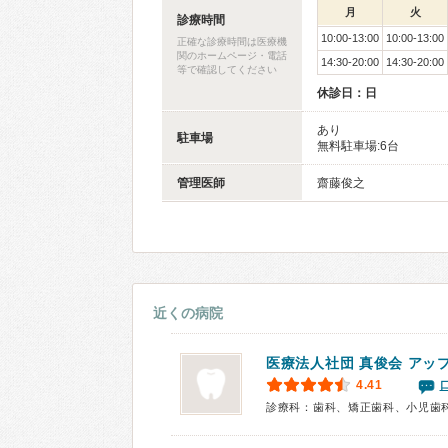
月
火
診療時間
10:00-13:00
10:00-13:00
正確な診療時間は医療機
関のホームページ・電話
14:30-20:00
14:30-20:00
等で確認してください
休診日：日
あり
駐車場
無料駐車場:6台
管理医師
齋藤俊之
近くの病院
医療法人社団 真俊会
アッ
4.41
診療科：歯科、矯正歯科、小児歯