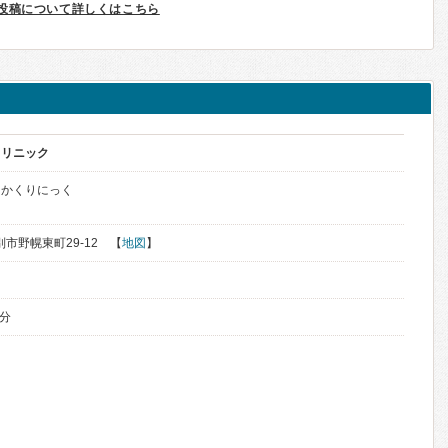
投稿について詳しくはこちら
クリニック
しかくりにっく
江別市野幌東町29-12 【
地図
】
3分