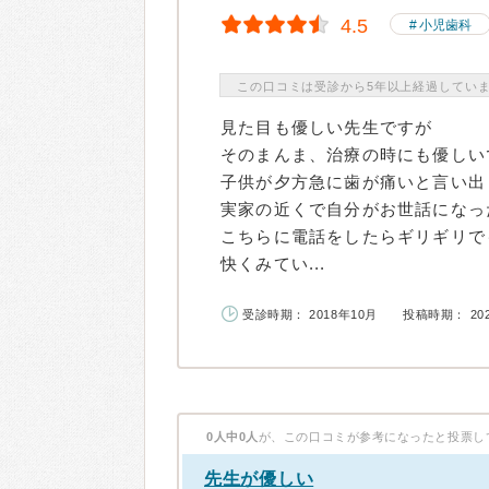
4.5
小児歯科
この口コミは受診から5年以上経過してい
見た目も優しい先生ですが
そのまんま、治療の時にも優しい
子供が夕方急に歯が痛いと言い出
実家の近くで自分がお世話になっ
こちらに電話をしたらギリギリで
快くみてい...
受診時期： 2018年10月
投稿時期： 20
0人中0人
が、この口コミが参考になったと投票し
先生が優しい