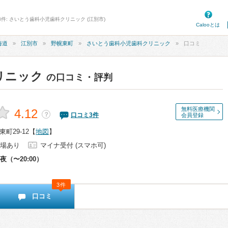
3件: さいとう歯科小児歯科クリニック (江別市)
Calooとは
海道
江別市
野幌東町
さいとう歯科小児歯科クリニック
口コミ
リニック
の口コミ・評判
無料医療機関
4.12
？
口コミ
3
件
会員登録
町29-12
【
地図
】
場あり
マイナ受付 (スマホ可)
夜（〜20:00）
3件
口コミ