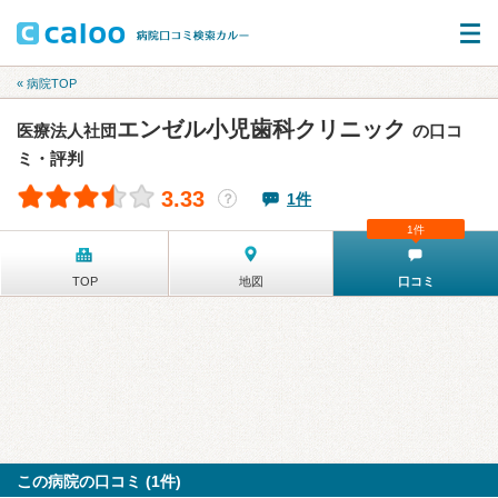
« 病院TOP
エンゼル小児歯科クリニック
医療法人社団
の口コ
ミ・評判
3.33
1件
？
1件
TOP
地図
口コミ
この病院の口コミ (1件)