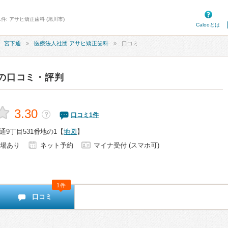
件: アサヒ矯正歯科 (旭川市)
Calooとは
宮下通
医療法人社団 アサヒ矯正歯科
口コミ
の口コミ・評判
3.30
？
口コミ
1
件
9丁目531番地の1
【
地図
】
場あり
ネット予約
マイナ受付 (スマホ可)
1件
口コミ