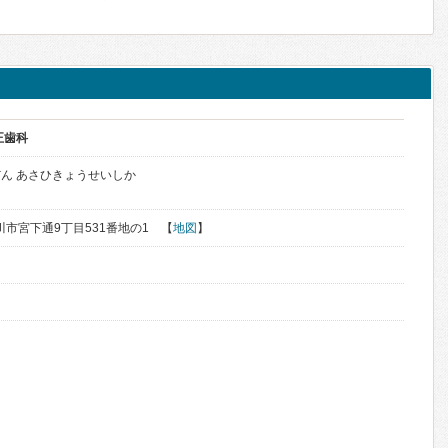
正歯科
ん あさひきょうせいしか
旭川市宮下通9丁目531番地の1 【
地図
】