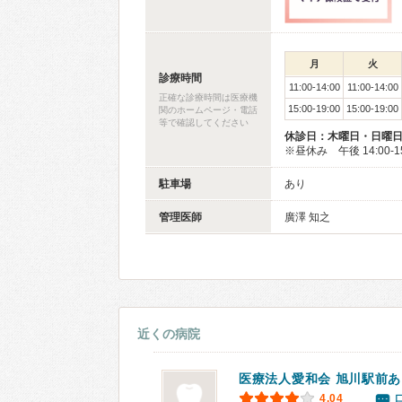
月
火
診療時間
11:00-14:00
11:00-14:00
正確な診療時間は医療機
15:00-19:00
15:00-19:00
関のホームページ・電話
等で確認してください
休診日：木曜日・日曜
※昼休み 午後 14:00-1
駐車場
あり
管理医師
廣澤 知之
近くの病院
医療法人愛和会 旭川駅前
4.04