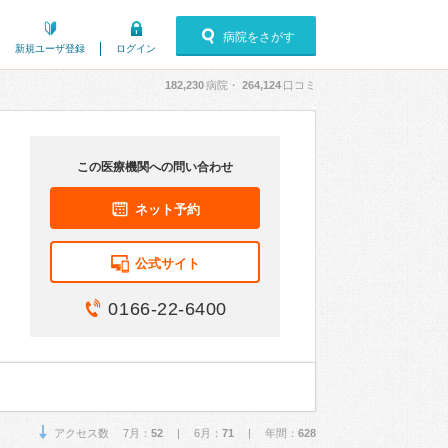
病院をさがす
新規ユーザ登録
ログイン
182,230
病院・
264,124
口コミ
この医療機関への問い合わせ
ネット予約
公式サイト
0166-22-6400
アクセス数 7月：
52
| 6月：
71
| 年間：
628