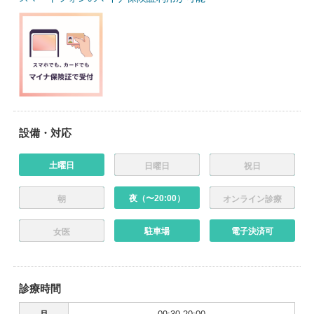
設備・対応
土曜日
日曜日
祝日
夜（〜20:00）
朝
オンライン診療
駐車場
電子決済可
女医
診療時間