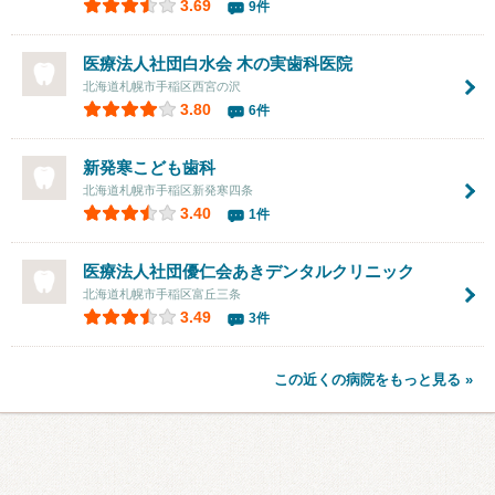
3.69
9件
医療法人社団白水会
木の実歯科医院
北海道札幌市手稲区西宮の沢
3.80
6件
新発寒こども歯科
北海道札幌市手稲区新発寒四条
3.40
1件
医療法人社団優仁会あきデンタルクリニック
北海道札幌市手稲区富丘三条
3.49
3件
この近くの病院をもっと見る »