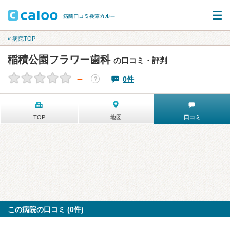
« 病院TOP
稲積公園フラワー歯科
の口コミ・評判
－
0件
？
TOP
地図
口コミ
この病院の口コミ (0件)