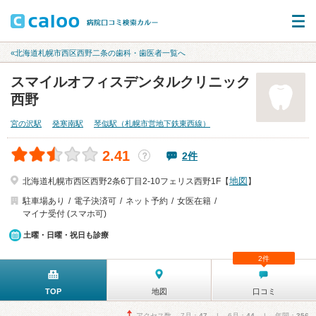
«北海道札幌市西区西野二条の歯科・歯医者一覧へ
スマイルオフィスデンタルクリニック
西野
宮の沢駅
発寒南駅
琴似駅（札幌市営地下鉄東西線）
2.41
2件
？
地図
北海道札幌市西区西野2条6丁目2-10フェリス西野1F【
】
駐車場あり
電子決済可
ネット予約
女医在籍
マイナ受付 (スマホ可)
土曜・日曜・祝日も診療
2件
TOP
地図
口コミ
アクセス数 7月：
47
| 6月：
44
| 年間：
356