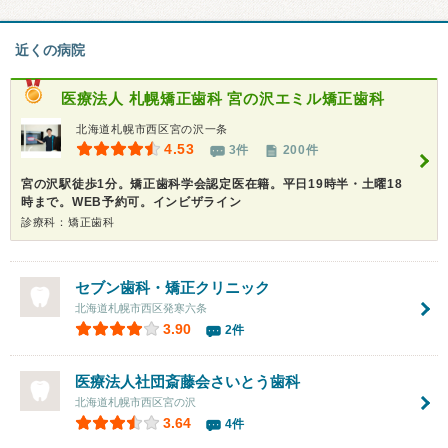
近くの病院
医療法人 札幌矯正歯科
宮の沢エミル矯正歯科
北海道札幌市西区宮の沢一条
4.53
3件
200件
宮の沢駅徒歩1分。矯正歯科学会認定医在籍。平日19時半・土曜18
時まで。WEB予約可。インビザライン
診療科：矯正歯科
セブン歯科・矯正クリニック
北海道札幌市西区発寒六条
3.90
2件
医療法人社団斎藤会さいとう歯科
北海道札幌市西区宮の沢
3.64
4件