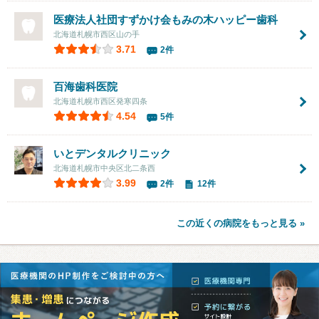
医療法人社団すずかけ会もみの木ハッピー歯科
北海道札幌市西区山の手
3.71
2件
百海歯科医院
北海道札幌市西区発寒四条
4.54
5件
いとデンタルクリニック
北海道札幌市中央区北二条西
3.99
2件
12件
この近くの病院をもっと見る »