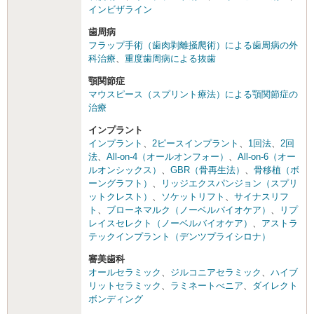
インビザライン
歯周病
フラップ手術（歯肉剥離掻爬術）による歯周病の外
科治療
、
重度歯周病による抜歯
顎関節症
マウスピース（スプリント療法）による顎関節症の
治療
インプラント
インプラント
、
2ピースインプラント
、
1回法
、
2回
法
、
All-on-4（オールオンフォー）
、
All-on-6（オー
ルオンシックス）
、
GBR（骨再生法）
、
骨移植（ボ
ーングラフト）
、
リッジエクスパンジョン（スプリ
ットクレスト）
、
ソケットリフト
、
サイナスリフ
ト
、
ブローネマルク（ノーベルバイオケア）
、
リプ
レイスセレクト（ノーベルバイオケア）
、
アストラ
テックインプラント（デンツプライシロナ）
審美歯科
オールセラミック
、
ジルコニアセラミック
、
ハイブ
リットセラミック
、
ラミネートべニア
、
ダイレクト
ボンディング