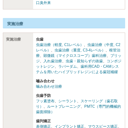
口臭外来
実施治療
実施治療
虫歯
虫歯治療（軽度, C1レベル）
、
虫歯治療（中度, C2
レベル）
、
虫歯治療（重度, C3-4レベル）
、
根管治
療
、
顕微鏡（マイクロスコープ）歯科治療
、
ブリッ
ジ
、
入れ歯治療
、
虫歯・親知らずの抜歯
、
コンポジ
ットレジン
、
ラバーダム
、
歯科用CAD・CAMシス
テムを用いたハイブリッドレジンによる歯冠補綴
嚙み合わせ
噛み合わせ治療
虫歯予防
フッ素塗布
、
シーラント
、
スケーリング（歯石取
り）
、
ルートプレーニング
、
PMTC（専門的機械的
歯面掃除）
歯列矯正
表側矯正
、
インプラント矯正
、
マウスピース矯正
、