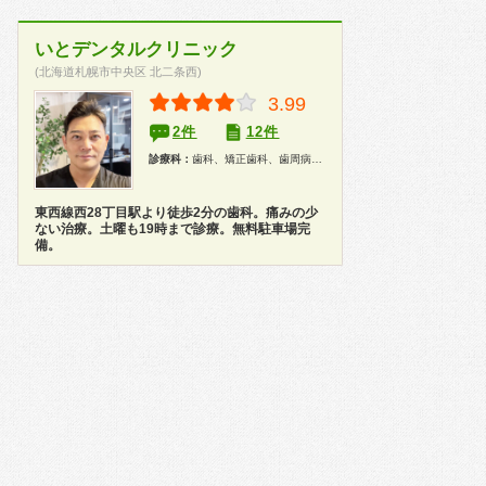
いとデンタルクリニック
(北海道札幌市中央区 北二条西)
3.99
2件
12件
診療科：
歯科、矯正歯科、歯周病科、小児歯科、歯科口腔外科、インプラント、ホワイトニング
東西線西28丁目駅より徒歩2分の歯科。痛みの少
ない治療。土曜も19時まで診療。無料駐車場完
備。