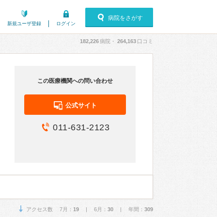
病院をさがす
新規ユーザ登録
ログイン
182,226
病院・
264,163
口コミ
この医療機関への問い合わせ
公式サイト
011-631-2123
アクセス数 7月：
19
| 6月：
30
| 年間：
309