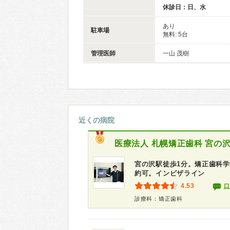
休診日：日、水
あり
駐車場
無料: 5台
管理医師
一山 茂樹
近くの病院
医療法人 札幌矯正歯科
宮の
宮の沢駅徒歩1分。矯正歯科学
約可。インビザライン
4.53
口
診療科：矯正歯科