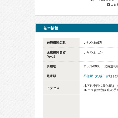
口コミ
基本情報
医療機関名称
いちやま歯科
医療機関名称
いちやましか
(かな)
所在地
〒063-0003 北海道
最寄駅
琴似駅（札幌市営地下
地下鉄東西線琴似駅より
アクセス
JRバス宮の森線 山の