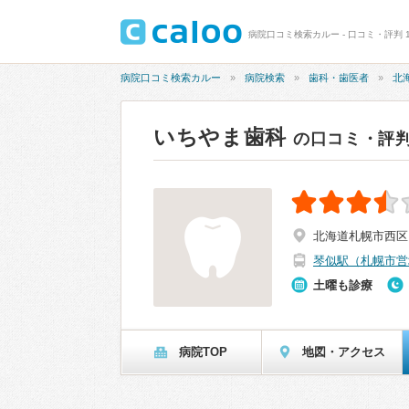
病院口コミ検索カルー - 口コミ・評判 1
病院口コミ検索カルー
病院検索
歯科・歯医者
北
いちやま歯科
の口コミ・評
北海道札幌市西区山
琴似駅（札幌市営
土曜も診療
病院TOP
地図・アクセス