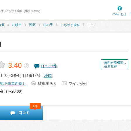
件: いちやま歯科 (札幌市西区)
Calooとは
海道
札幌市
西区
山の手
いちやま歯科
口コミ
判
無料医療機関
3.40
？
口コミ
1
件
会員登録
の手3条4丁目1番12号
【
地図
】
地下鉄東西線）
駐車場あり
マイナ受付
夜（〜20:00）
1件
口コミ