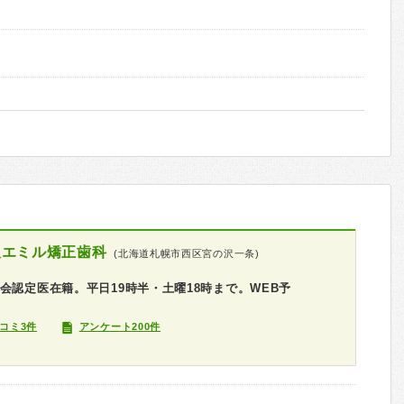
沢エミル矯正歯科
(北海道札幌市西区宮の沢一条)
会認定医在籍。平日19時半・土曜18時まで。WEB予
コミ3件
アンケート200件