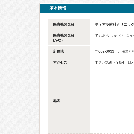
基本情報
医療機関名称
ティアラ歯科クリニッ
医療機関名称
てぃあら しか くりにっ
(かな)
所在地
〒062-0033 北海道
アクセス
中央バス西岡3条4丁目
地図