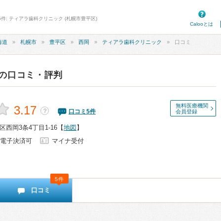
5件: ティアラ歯科クリニック (札幌市豊平区)
Calooとは
海道
札幌市
豊平区
西岡
ティアラ歯科クリニック
口コミ
の口コミ・評判
無料医療機関
3.17
？
口コミ
5
件
会員登録
西岡3条4丁目1-16
【
地図
】
電子決済可
マイナ受付
5件
口コミ