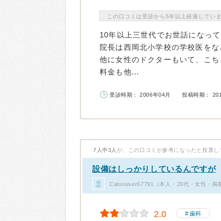
この口コミは受診から5年以上経過してい
10年以上三世代でお世話になっ
院長は西岡北小学校の学校医をな
他に女性のドクターもいて、こち
料金も他...
受診時期： 2006年04月
投稿時期： 20
7人中3人
が、この口コミが参考になったと投票し
設備はしっかりしているんですが
Caloouser67791（本人・20代・女性・
2.0
歯科