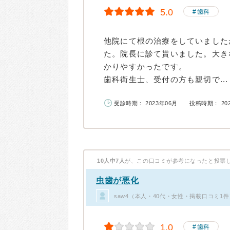
5.0
歯科
他院にて根の治療をしていました
た。院長に診て貰いました。大き
かりやすかったです。
歯科衛生士、受付の方も親切で...
受診時期： 2023年06月
投稿時期： 20
10人中7人
が、この口コミが参考になったと投票
虫歯が悪化
saw4（本人・40代・女性・掲載口コミ1件
1.0
歯科