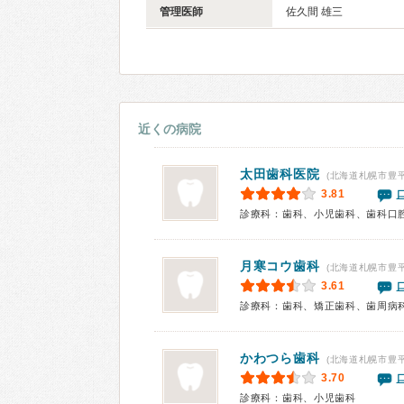
管理医師
佐久間 雄三
近くの病院
太田歯科医院
(北海道札幌市豊平
3.81
診療科：歯科、小児歯科、歯科口
月寒コウ歯科
(北海道札幌市豊
3.61
診療科：歯科、矯正歯科、歯周病
かわつら歯科
(北海道札幌市豊
3.70
診療科：歯科、小児歯科