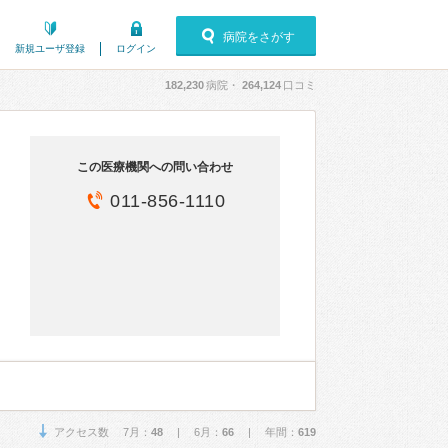
病院をさがす
新規ユーザ登録
ログイン
182,230
病院・
264,124
口コミ
この医療機関への問い合わせ
011-856-1110
アクセス数 7月：
48
| 6月：
66
| 年間：
619