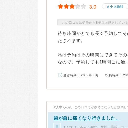
3.0
小児歯科
この口コミは受診から5年以上経過してい
待ち時間がとても長く予約してそ
たされます。
私は予約はその時間にできてその
なので、予約しても1時間ごに治..
受診時期： 2009年08月
投稿時期： 20
2人中2人
が、この口コミが参考になったと投票し
歯が急に痛くなり行きました。
ちびすけ（本人・40代・女性・掲載口コミ