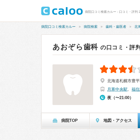
病院口コミ検索カルー - 口コミ・評判 2
病院口コミ検索カルー
病院検索
歯科・歯医者
北
あおぞら歯科
の口コミ・評
北海道札幌市豊平区
月寒中央駅
、
福住
夜（〜21:00）
病院TOP
地図・アクセス