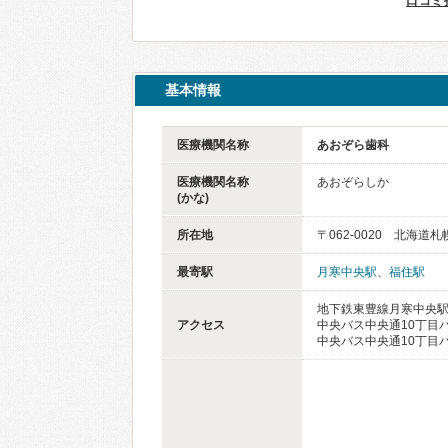
口コミ
基本情報
医療機関名称
あおぞら歯科
医療機関名称
あおぞらしか
(かな)
所在地
〒062-0020 北海道
最寄駅
月寒中央駅
、
福住駅
地下鉄東豊線月寒中央駅
アクセス
中央バス中央通10丁目バ
中央バス中央通10丁目