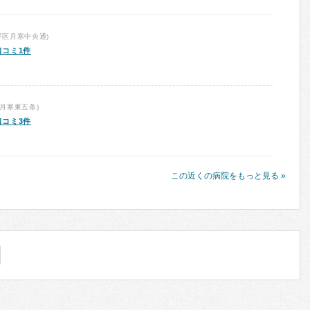
平区月寒中央通)
口コミ1件
月寒東五条)
口コミ3件
この近くの病院をもっと見る »