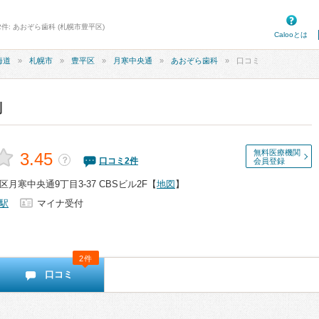
件: あおぞら歯科 (札幌市豊平区)
Calooとは
海道
札幌市
豊平区
月寒中央通
あおぞら歯科
口コミ
判
無料医療機関
3.45
？
口コミ
2
件
会員登録
月寒中央通9丁目3-37 CBSビル2F
【
地図
】
駅
マイナ受付
2件
口コミ