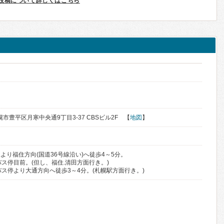
投稿について詳しくはこちら
札幌市豊平区月寒中央通9丁目3-37 CBSビル2F 【
地図
】
より福住方向(国道36号線沿い)へ徒歩4～5分。
ス停目前。(但し、福住.清田方面行き。)
バス停より大通方向へ徒歩3～4分。(札幌駅方面行き。)