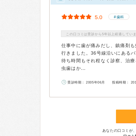
5.0
歯科
この口コミは受診から5年以上経過してい
仕事中に歯が痛みだし、鎮痛剤も
行きました。36号線沿いにある
待ち時間もそれ程なく診察、治療
虫歯はか...
受診時期： 2005年06月
投稿時期： 20
あなたの口コミが