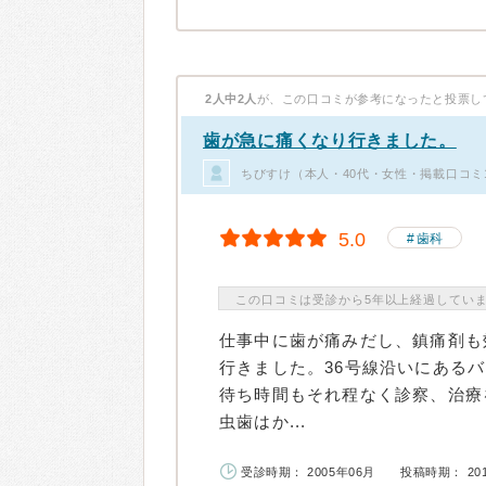
2人中2人
が、この口コミが参考になったと投票し
歯が急に痛くなり行きました。
ちびすけ（本人・40代・女性・掲載口コミ
5.0
歯科
この口コミは受診から5年以上経過してい
仕事中に歯が痛みだし、鎮痛剤も
行きました。36号線沿いにある
待ち時間もそれ程なく診察、治療
虫歯はか...
受診時期： 2005年06月
投稿時期： 20