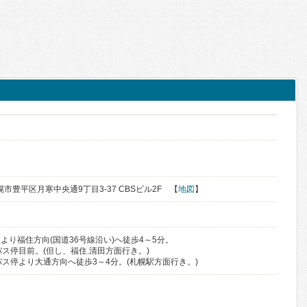
札幌市豊平区月寒中央通9丁目3-37 CBSビル2F 【
地図
】
より福住方向(国道36号線沿い)へ徒歩4～5分。
ス停目前。(但し、福住.清田方面行き。)
バス停より大通方向へ徒歩3～4分。(札幌駅方面行き。)