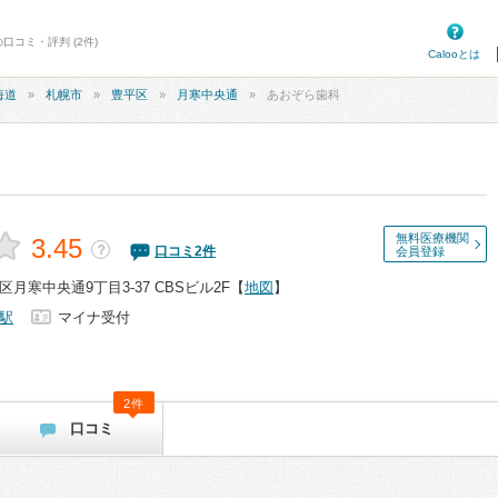
口コミ・評判 (2件)
Calooとは
海道
札幌市
豊平区
月寒中央通
あおぞら歯科
無料医療機関
3.45
？
口コミ
2
件
会員登録
月寒中央通9丁目3-37 CBSビル2F
【
地図
】
駅
マイナ受付
2件
口コミ