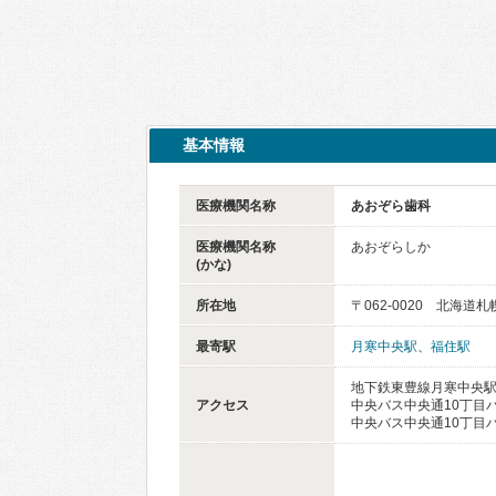
基本情報
医療機関名称
あおぞら歯科
医療機関名称
あおぞらしか
(かな)
所在地
〒062-0020 北海道
最寄駅
月寒中央駅
、
福住駅
地下鉄東豊線月寒中央駅
アクセス
中央バス中央通10丁目バ
中央バス中央通10丁目