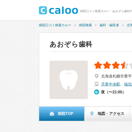
病院口コミ検索カルー - あおぞら歯科の
病院口コミ検索カルー
病院検索
歯科・歯医者
北
あおぞら歯科
北海道札幌市豊平区
月寒中央駅
、
福住
夜（〜21:00）
病院TOP
地図・アクセス