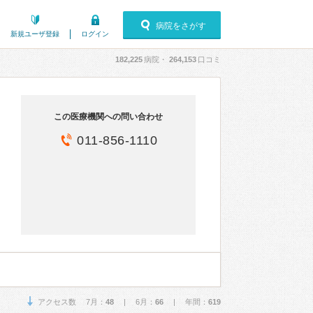
病院をさがす
新規ユーザ登録
ログイン
182,225
病院・
264,153
口コミ
この医療機関への問い合わせ
011-856-1110
アクセス数 7月：
48
| 6月：
66
| 年間：
619