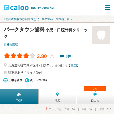
«北海道札幌市厚別区厚別北一条の歯科・歯医者一覧へ
パークタウン歯科
小児・口腔外科クリニッ
ク
森林公園駅
3.80
3件
？
地図
北海道札幌市厚別区厚別北1条3丁目6番1号【
】
駐車場あり
マイナ受付
土曜も診療
夜（〜20:30）
3件
TOP
地図
口コミ
アクセス数 7月：
66
| 6月：
40
| 年間：
615