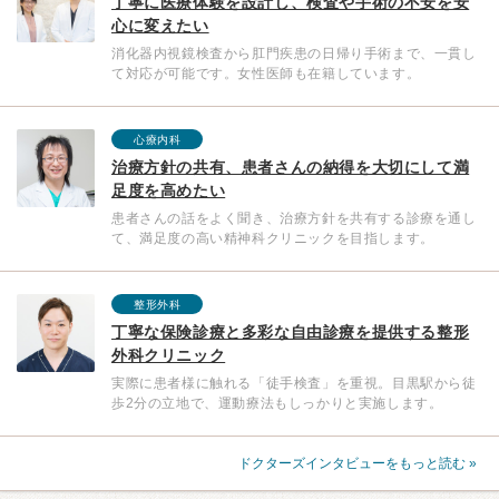
丁寧に医療体験を設計し、検査や手術の不安を安
心に変えたい
消化器内視鏡検査から肛門疾患の日帰り手術まで、一貫し
て対応が可能です。女性医師も在籍しています。
心療内科
治療方針の共有、患者さんの納得を大切にして満
足度を高めたい
患者さんの話をよく聞き、治療方針を共有する診療を通し
て、満足度の高い精神科クリニックを目指します。
整形外科
丁寧な保険診療と多彩な自由診療を提供する整形
外科クリニック
実際に患者様に触れる「徒手検査」を重視。目黒駅から徒
歩2分の立地で、運動療法もしっかりと実施します。
ドクターズインタビューをもっと読む »