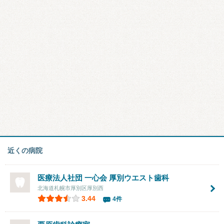
近くの病院
医療法人社団 一心会
厚別ウエスト歯科
北海道札幌市厚別区厚別西
3.44
4件