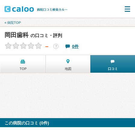
« 病院TOP
岡田歯科
の口コミ・評判
－
0件
？
TOP
地図
口コミ
この病院の口コミ (0件)