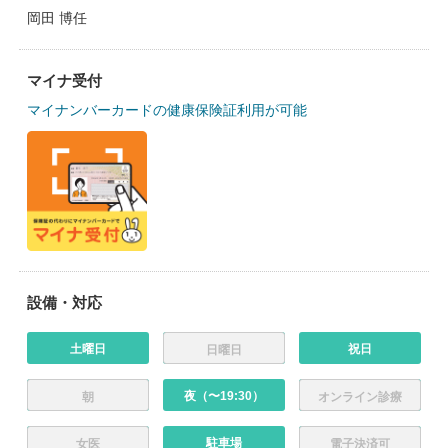
岡田 博任
マイナ受付
マイナンバーカードの健康保険証利用が可能
設備・対応
土曜日
祝日
日曜日
夜（〜19:30）
朝
オンライン診療
駐車場
女医
電子決済可