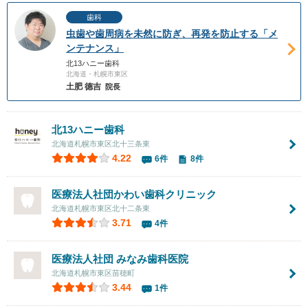
歯科
虫歯や歯周病を未然に防ぎ、再発を防止する「メ
ンテナンス」
北13ハニー歯科
北海道・札幌市東区
土肥 德吉
院長
北13ハニー歯科
北海道札幌市東区北十三条東
4.22
6件
8件
医療法人社団かわい歯科クリニック
北海道札幌市東区北十二条東
3.71
4件
医療法人社団
みなみ歯科医院
北海道札幌市東区苗穂町
3.44
1件