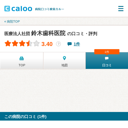
« 病院TOP
鈴木歯科医院
医療法人社団
の口コミ・評判
3.40
1件
？
1件
TOP
地図
口コミ
この病院の口コミ (1件)