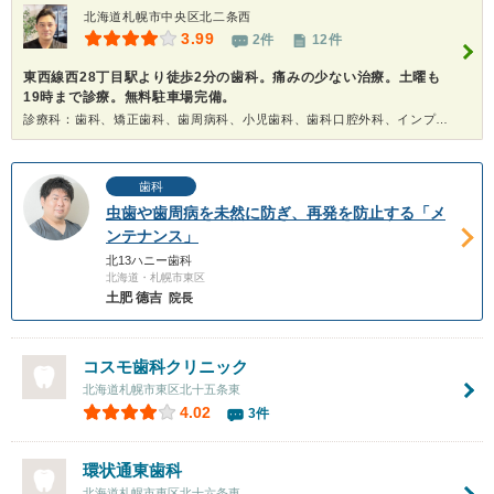
北海道札幌市中央区北二条西
3.99
2件
12件
東西線西28丁目駅より徒歩2分の歯科。痛みの少ない治療。土曜も
19時まで診療。無料駐車場完備。
診療科：歯科、矯正歯科、歯周病科、小児歯科、歯科口腔外科、インプラント、ホワイトニング
歯科
虫歯や歯周病を未然に防ぎ、再発を防止する「メ
ンテナンス」
北13ハニー歯科
北海道・札幌市東区
土肥 德吉
院長
コスモ歯科クリニック
北海道札幌市東区北十五条東
4.02
3件
環状通東歯科
北海道札幌市東区北十六条東