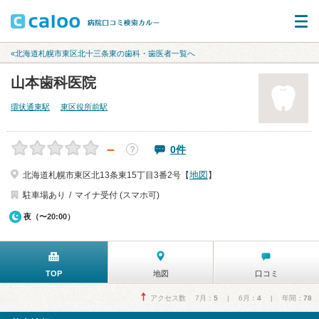
«北海道札幌市東区北十三条東の歯科・歯医者一覧へ
山本歯科医院
環状通東駅
東区役所前駅
－
0件
？
地図
北海道札幌市東区北13条東15丁目3番2号【
】
駐車場あり
マイナ受付 (スマホ可)
夜（〜20:00）
TOP
地図
口コミ
アクセス数 7月：
5
| 6月：
4
| 年間：
78