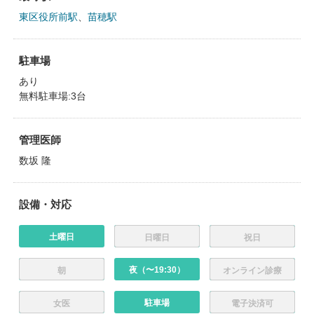
東区役所前駅
、
苗穂駅
駐車場
あり
無料駐車場:3台
管理医師
数坂 隆
設備・対応
土曜日
日曜日
祝日
夜（〜19:30）
朝
オンライン診療
駐車場
女医
電子決済可