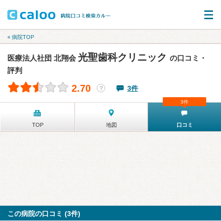
« 病院TOP
光聖歯科クリニック
医療法人社団 北翔会
の口コミ・
評判
2.70
3件
？
3件
TOP
地図
口コミ
この病院の口コミ (3件)