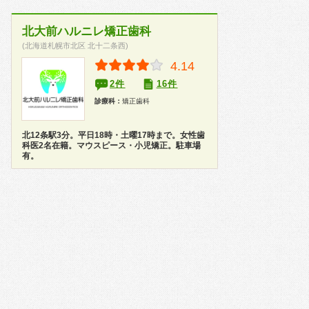
北大前ハルニレ矯正歯科
(北海道札幌市北区 北十二条西)
4.14
2件
16件
診療科：
矯正歯科
北12条駅3分。平日18時・土曜17時まで。女性歯
科医2名在籍。マウスピース・小児矯正。駐車場
有。