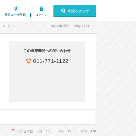
病院をさがす
新規ユーザ登録
ログイン
ク
口コミ
182,230
病院・
264,124
口コミ
この医療機関への問い合わせ
011-771-1122
アクセス数 7月：
13
| 6月：
11
| 年間：
176