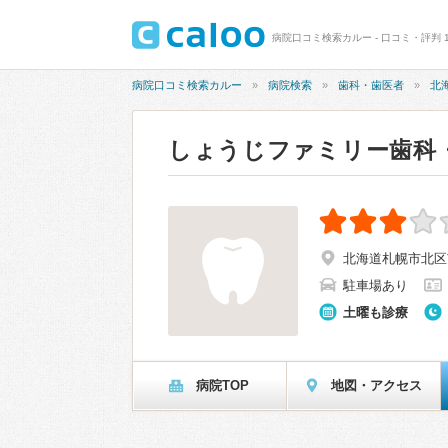
病院口コミ検索カルー - 口コミ・評判 
病院口コミ検索カルー
病院検索
歯科・歯医者
北
しょうじファミリー歯科
北海道札幌市北区屯
駐車場あり
土曜も診療
病院TOP
地図・アクセス