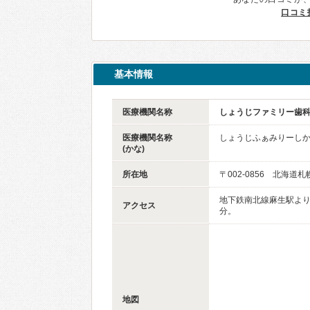
口コミ
基本情報
医療機関名称
しょうじファミリー歯
医療機関名称
しょうじふぁみりーし
(かな)
所在地
〒002-0856 北海道
地下鉄南北線麻生駅より
アクセス
分。
地図