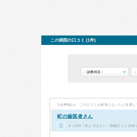
この病院の口コミ (1件)
1人中0人
が、この口コミが参考になったと投票し
町の歯医者さん
ネソ690（本人ではない・掲載口コミ18件