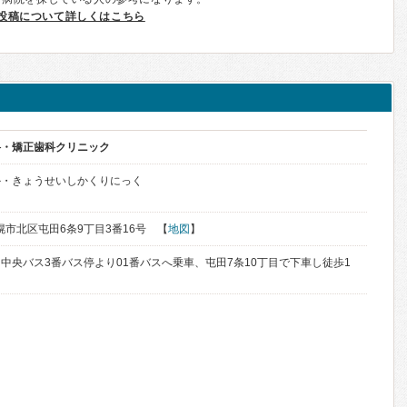
投稿について詳しくはこちら
科・矯正歯科クリニック
か・きょうせいしかくりにっく
札幌市北区屯田6条9丁目3番16号 【
地図
】
中央バス3番バス停より01番バスへ乗車、屯田7条10丁目で下車し徒歩1