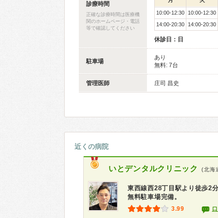
月
火
診療時間
10:00-12:30
10:00-12:30
正確な診療時間は医療機
関のホームページ・電話
14:00-20:30
14:00-20:30
等で確認してください
休診日：日
あり
駐車場
無料: 7台
管理医師
庄司 昌史
近くの病院
いとデンタルクリニック
(北海
東西線西28丁目駅より徒歩2
無料駐車場完備。
3.99
口