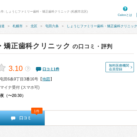
1件: しょうじファミリー歯科・矯正歯科クリニック (札幌市北区)
Calooとは
海道
札幌市
北区
屯田六条
しょうじファミリー歯科・矯正歯科クリニッ
・矯正歯科クリニック
の口コミ・評判
無料医療機関
3.10
？
口コミ
1
件
会員登録
田6条9丁目3番16号
【
地図
】
マイナ受付 (スマホ可)
夜（〜20:30）
1件
口コミ