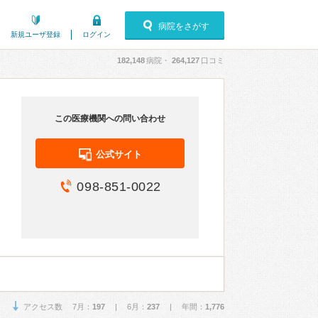
病院をさがす
新規ユーザ登録
ログイン
182,148
病院・
264,127
口コミ
この医療機関への問い合わせ
公式サイト
098-851-0022
アクセス数 7月：
197
| 6月：
237
| 年間：
1,776