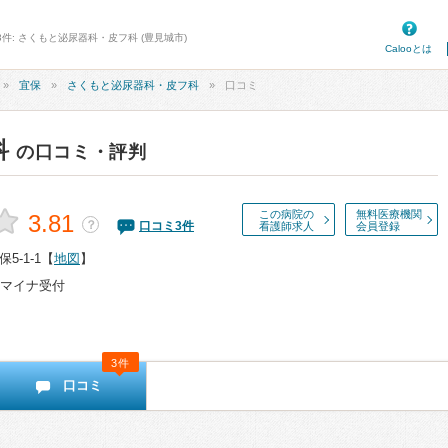
3件: さくもと泌尿器科・皮フ科 (豊見城市)
Calooとは
宜保
さくもと泌尿器科・皮フ科
口コミ
科
の口コミ・評判
この病院の
無料医療機関
3.81
？
口コミ
3
件
看護師求人
会員登録
-1-1
【
地図
】
マイナ受付
3件
口コミ