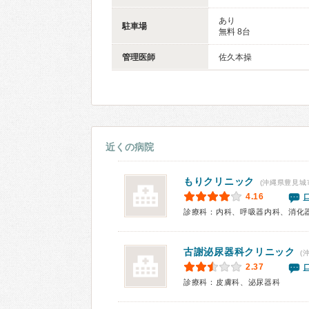
あり
駐車場
無料 8台
管理医師
佐久本操
近くの病院
もりクリニック
(沖縄県豊見城
4.16
診療科：内科、呼吸器内科、消化
古謝泌尿器科クリニック
(
2.37
診療科：皮膚科、泌尿器科