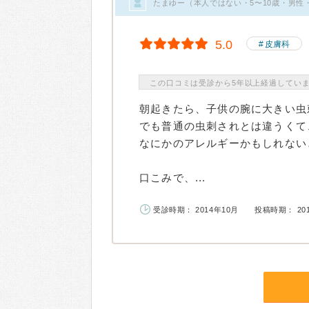
たまゆー（本人ではない・5〜10歳・男性
5.0
皮膚科
この口コミは受診から5年以上経過してい
朝起きたら、子供の腕に大きい虫
でも普通の虫刺されとは違うくて
なにかのアレルギーかもしれない
口こみで、...
受診時期： 2014年10月
投稿時期： 20