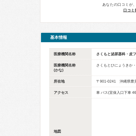
あなたの口コミが
口コミ
基本情報
医療機関名称
さくもと泌尿器科・皮
医療機関名称
さくもとひにょうきか
(かな)
所在地
〒901-0241 沖縄県豊
アクセス
車 バス(宜保入口下車 4
地図