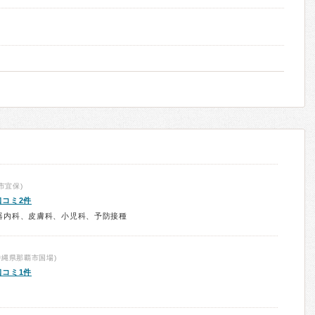
市宜保)
口コミ2件
器内科、皮膚科、小児科、予防接種
沖縄県那覇市国場)
口コミ1件