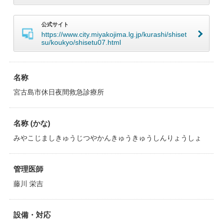
公式サイト
https://www.city.miyakojima.lg.jp/kurashi/shiset
su/koukyo/shisetu07.html
名称
宮古島市休日夜間救急診療所
名称 (かな)
みやこじましきゅうじつやかんきゅうきゅうしんりょうしょ
管理医師
藤川 栄吉
設備・対応