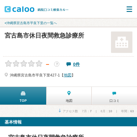
«沖縄県宮古島市平良下里の一覧へ
宮古島市休日夜間救急診療所
－
0件
？
地図
沖縄県宮古島市平良下里427-1【
】
TOP
地図
口コミ
アクセス数 7月：
7
| 6月：
10
| 年間：
63
基本情報