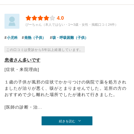
4.0
ぴーちゃん（本人ではない・1〜3歳・女性・掲載口コミ24件）
小児科
発熱（子供）
咳・呼吸困難（子供）
この口コミは受診から5年以上経過しています。
患者さん多いです
[症状・来院理由]
１歳の子供が風邪の症状でかかりつけの病院で薬を処方され
ましたが治りが悪く、咳がとまりませんでした。近所の方の
おすすめで少し離れた場所でしたが連れて行きました。
[医師の診断・治...
続きを読む