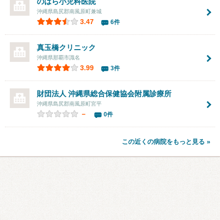
のはら小児科医院
沖縄県島尻郡南風原町兼城
3.47
6件
真玉橋クリニック
沖縄県那覇市識名
3.99
3件
財団法人 沖縄県総合保健協会附属診療所
沖縄県島尻郡南風原町宮平
－
0件
この近くの病院をもっと見る »