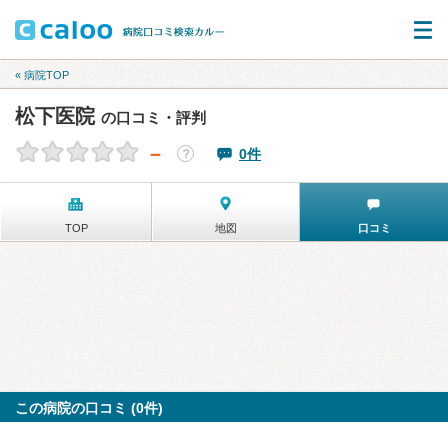
« 病院TOP
松下医院
の口コミ・評判
－
0件
？
TOP
地図
口コミ
この病院の口コミ (0件)