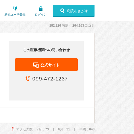
病院をさがす
新規ユーザ登録
ログイン
182,226
病院・
264,163
口コミ
この医療機関への問い合わせ
公式サイト
099-472-1237
アクセス数 7月：
73
| 6月：
31
| 年間：
643