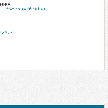
器外科系
査）
、
大腸カメラ（大腸内視鏡検査）
アグラなど）
種