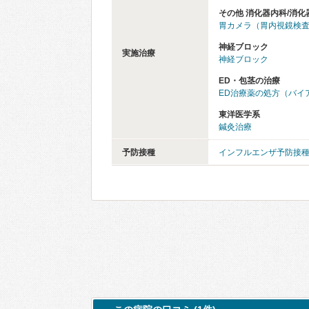
その他 消化器内科/消化
胃カメラ（胃内視鏡検
神経ブロック
実施治療
神経ブロック
ED・包茎の治療
ED治療薬の処方（バイ
東洋医学系
鍼灸治療
予防接種
インフルエンザ予防接