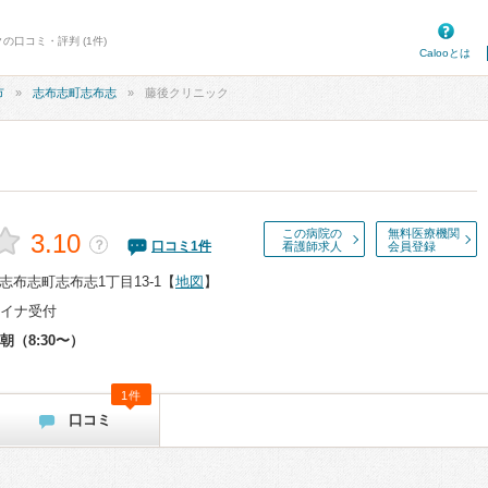
の口コミ・評判 (1件)
Calooとは
市
志布志町志布志
藤後クリニック
この病院の
無料医療機関
3.10
？
口コミ
1
件
看護師求人
会員登録
布志町志布志1丁目13-1
【
地図
】
イナ受付
朝（8:30〜）
1件
口コミ