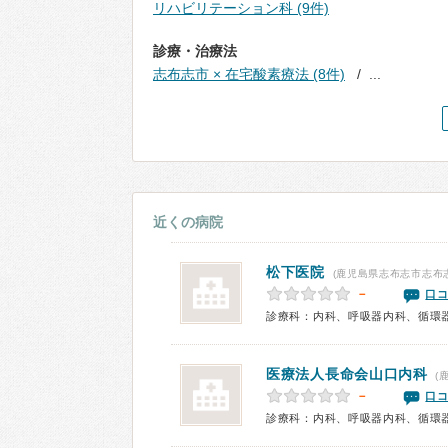
リハビリテーション科 (9件)
診療・治療法
志布志市 × 在宅酸素療法 (8件)
...
近くの病院
松下医院
(鹿児島県志布志市志布
－
口コ
医療法人長命会山口内科
(
－
口コ
診療科：内科、呼吸器内科、循環