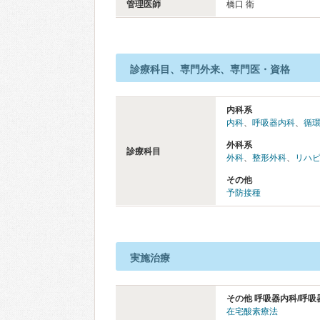
管理医師
橋口 衛
診療科目、専門外来、専門医・資格
内科系
内科
、
呼吸器内科
、
循
外科系
診療科目
外科
、
整形外科
、
リハ
その他
予防接種
実施治療
その他 呼吸器内科/呼吸
在宅酸素療法