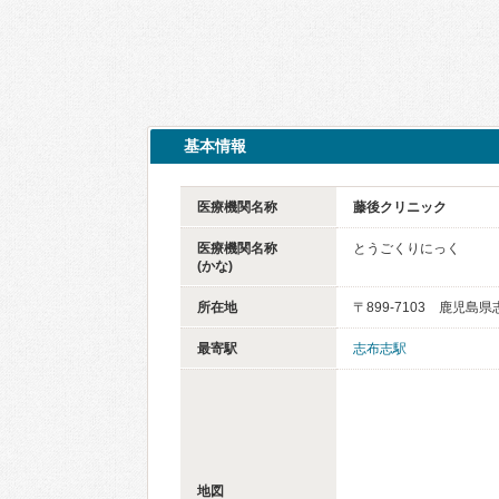
基本情報
医療機関名称
藤後クリニック
医療機関名称
とうごくりにっく
(かな)
所在地
〒899-7103 鹿児島
最寄駅
志布志駅
地図