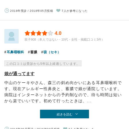
2018年受診 / 2018年05月投稿
7人が参考になった
4.0
双子908（本人ではない・10代・女性・掲載口コミ3件）
耳鼻咽喉科
蓄膿
咳（セキ）
この口コミは受診から5年以上経過しています。
娘が通ってます
中山のケーキやさん、森三の斜め向かいにある耳鼻咽喉科で
す。現在アレルギー性鼻炎と、蓄膿で娘が通院しています。
病院はインターネットからの予約制なので、待ち時間は短い
から楽でいいです。初めて行ったときは、...
続きを読む