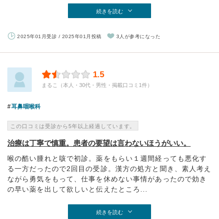
続きを読む
2025年01月受診 / 2025年01月投稿
3人が参考になった
1.5
まるこ（本人・30代・男性・掲載口コミ1件）
耳鼻咽喉科
この口コミは受診から5年以上経過しています。
治療は丁寧で慎重。患者の要望は言わないほうがいい。
喉の酷い腫れと咳で初診。薬をもらい１週間経っても悪化す
る一方だったので2回目の受診。漢方の処方と聞き、素人考え
ながら勇気をもって、仕事を休めない事情があったので効き
の早い薬を出して欲しいと伝えたところ...
続きを読む