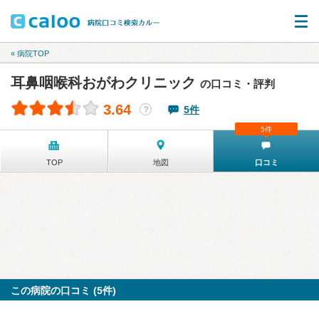
« 病院TOP
耳鼻咽喉科おがわクリニック
の口コミ・評判
3.64
5件
？
5件
TOP
地図
口コミ
この病院の口コミ (5件)