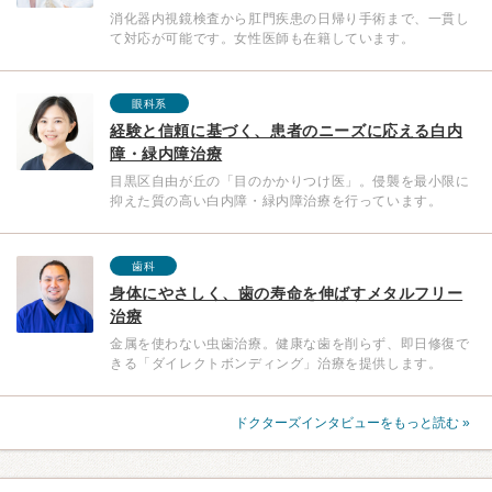
消化器内視鏡検査から肛門疾患の日帰り手術まで、一貫し
て対応が可能です。女性医師も在籍しています。
眼科系
経験と信頼に基づく、患者のニーズに応える白内
障・緑内障治療
目黒区自由が丘の「目のかかりつけ医」。侵襲を最小限に
抑えた質の高い白内障・緑内障治療を行っています。
歯科
身体にやさしく、歯の寿命を伸ばすメタルフリー
治療
金属を使わない虫歯治療。健康な歯を削らず、即日修復で
きる「ダイレクトボンディング」治療を提供します。
ドクターズインタビューをもっと読む »