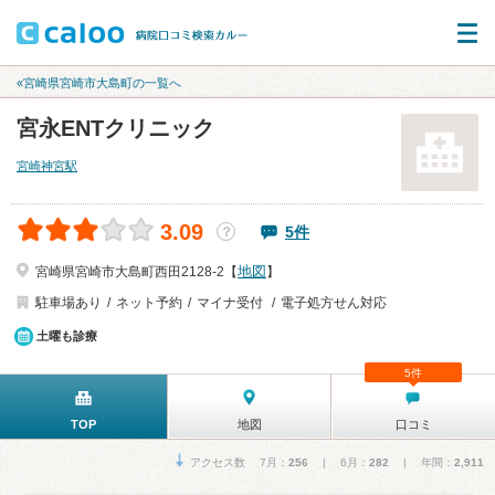
«宮崎県宮崎市大島町の一覧へ
宮永ENTクリニック
宮崎神宮駅
3.09
5件
？
地図
宮崎県宮崎市大島町西田2128-2【
】
駐車場あり
ネット予約
マイナ受付
電子処方せん対応
土曜も診療
5件
TOP
地図
口コミ
アクセス数 7月：
256
| 6月：
282
| 年間：
2,911