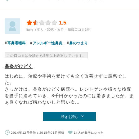
1.5
itgite（本人・30代・女性・掲載口コミ1件）
耳鼻咽喉科
アレルギー性鼻炎
鼻のつまり
この口コミは受診から5年以上経過しています。
鼻炎がひどく
はじめに、治療や手術を受けても全く改善せずに最悪でし
た。
きっかけは、鼻炎がひどく病院へ。レントゲンや様々な検査
を勝手に進めていき、8千円かかったのには驚きましたが、ま
ぁ良くなれば構わないしと思い次...
続きを読む
2014年12月受診 / 2015年01月投稿
14人が参考になった