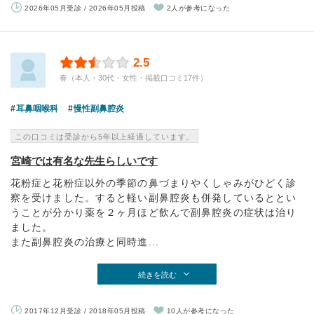
2026年05月受診 / 2026年05月投稿
2人が参考になった
2.5
春（本人・30代・女性・掲載口コミ17件）
耳鼻咽喉科
慢性副鼻腔炎
この口コミは受診から5年以上経過しています。
宮崎では有名な先生らしいです
花粉症と花粉症以外の季節の鼻づまりやくしゃみがひどく診
察を受けました。すると軽い副鼻腔炎も併発しているととい
うことが分かり薬を２ヶ月ほど飲んで副鼻腔炎の症状は治り
ました。
また副鼻腔炎の治療と同時進...
続きを読む
2017年12月受診 / 2018年05月投稿
10人が参考になった