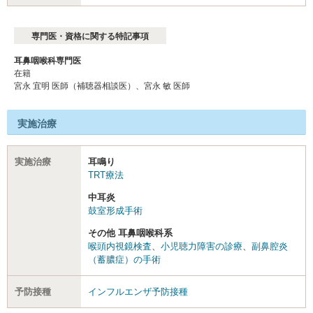
専門医・資格に関する特記事項
耳鼻咽喉科専門医
在籍
宮永 宜明 医師（補聴器相談医）、宮永 敏 医師
実施治療
実施治療
耳鳴り
TRT療法
中耳炎
鼓室形成手術
その他 耳鼻咽喉科系
喉頭内視鏡検査
、
小児聴力障害の診療
、
副鼻腔炎
（蓄膿症）の手術
予防接種
インフルエンザ予防接種