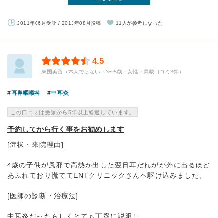
2011年06月受診 / 2013年08月投稿
11人が参考になった
4.5
東国美留（本人ではない・3〜5歳・女性・掲載口コミ3件）
耳鼻咽喉科
中耳炎
この口コミは受診から5年以上経過しています。
予約してから行く事をお勧めします
[症状・来院理由]
4歳の子供が風邪で高熱が出した翌日耳だれがが外に出るほど
あふれており慌ててENTクリニックさんへ駆け込みました。
[医師の診断・治療法]
中耳炎だったらしくとても丁寧に説明し...