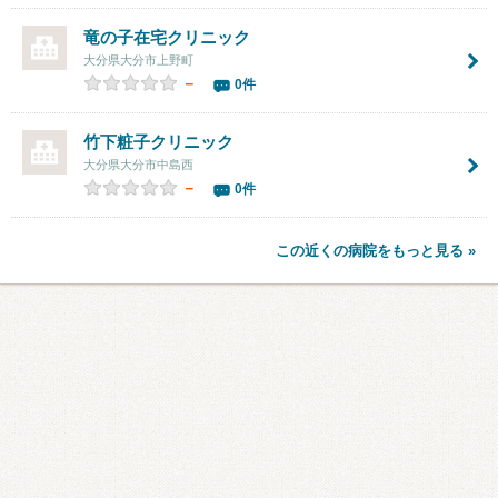
竜の子在宅クリニック
大分県大分市上野町
－
0件
竹下粧子クリニック
大分県大分市中島西
－
0件
この近くの病院をもっと見る »