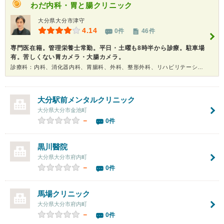
わだ内科・胃と腸クリニック
大分県大分市津守
4.14
0件
46件
専門医在籍。管理栄養士常勤。平日・土曜も8時半から診療。駐車場
有。苦しくない胃カメラ・大腸カメラ。
診療科：内科、消化器内科、胃腸科、外科、整形外科、リハビリテーション科、内視鏡、健康診断
大分駅前メンタルクリニック
大分県大分市金池町
－
0件
黒川醫院
大分県大分市府内町
－
0件
馬場クリニック
大分県大分市府内町
－
0件