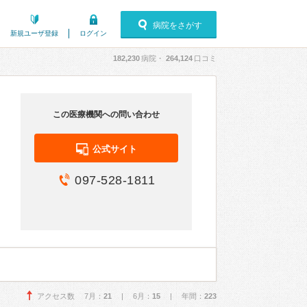
病院をさがす
新規ユーザ登録
ログイン
182,230
病院・
264,124
口コミ
この医療機関への問い合わせ
公式サイト
097-528-1811
アクセス数 7月：
21
| 6月：
15
| 年間：
223