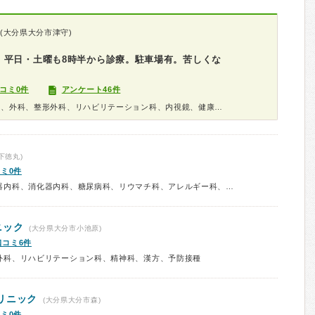
(大分県大分市津守)
。平日・土曜も8時半から診療。駐車場有。苦しくな
コミ0件
アンケート46件
診療科：内科、消化器内科、胃腸科、外科、整形外科、リハビリテーション科、内視鏡、健康診断
下徳丸)
ミ0件
診療科：内科、呼吸器内科、循環器内科、消化器内科、糖尿病科、リウマチ科、アレルギー科、神経内科、腎臓内科、外科、整形外科、リハビリテーション科、皮膚科、小児科、放射線科、予防接種
ニック
(大分県大分市小池原)
口コミ6件
外科、リハビリテーション科、精神科、漢方、予防接種
リニック
(大分県大分市森)
ミ0件