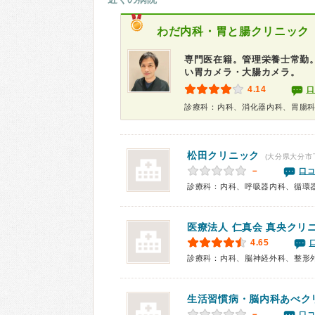
わだ内科・胃と腸クリニック
専門医在籍。管理栄養士常勤
い胃カメラ・大腸カメラ。
4.14
口
松田クリニック
(大分県大分市
－
口コ
医療法人 仁真会
真央クリ
4.65
診療科：内科、脳神経外科、整形
生活習慣病・脳内科あべク
－
口コ