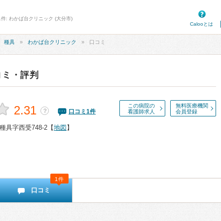
件: わかば台クリニック (大分市)
Calooとは
種具
わかば台クリニック
口コミ
コミ・評判
この病院の
無料医療機関
2.31
？
口コミ
1
件
看護師求人
会員登録
具字西受748-2
【
地図
】
1件
口コミ