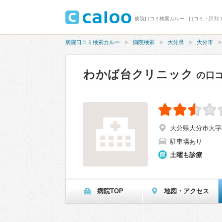
病院口コミ検索カルー - 口コミ・評判 1
病院口コミ検索カルー
病院検索
大分県
大分市
わかば台クリニック
の口
大分県大分市大字種
駐車場あり
土曜も診療
病院TOP
地図・アクセス