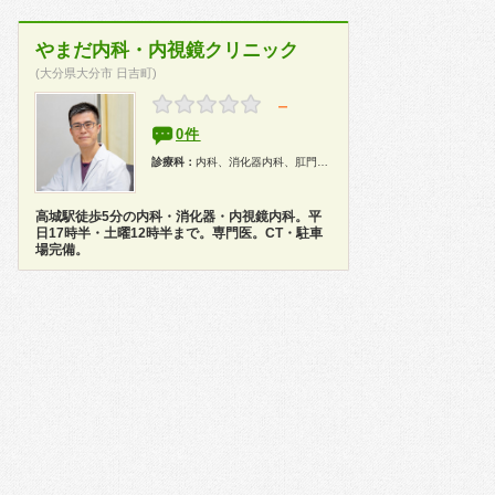
やまだ内科・内視鏡クリニック
(大分県大分市 日吉町)
－
0件
診療科：
内科、消化器内科、肛門科、内視鏡
高城駅徒歩5分の内科・消化器・内視鏡内科。平
日17時半・土曜12時半まで。専門医。CT・駐車
場完備。