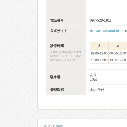
電話番号
097-528-1811
公式サイト
http://wakabadai-clinic.
診療時間
月
火
正確な診療時間は医療機
09:00-12:00
09:00-12:00
関のホームページ・電話
等で確認してください
13:00-17:00
13:00-17:00
あり
駐車場
10台
管理医師
山内 千代
近くの病院