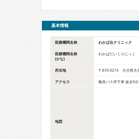
基本情報
医療機関名称
わかば台クリニック
医療機関名称
わかばだいくりにっく
(かな)
所在地
〒870-0274 大分県
アクセス
種具バス停下車 徒歩5分
地図