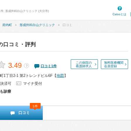
件: 形成外科白山クリニック (大分市)
Calooとは
府内町
形成外科白山クリニック
口コミ
の口コミ・評判
この病院の
無料医療機関
3.49
？
口コミ
1
件
看護師求人
会員登録
1丁目2-1 第2トレンドビル6F
【
地図
】
決済可
マイナ受付
も診療
1件
口コミ