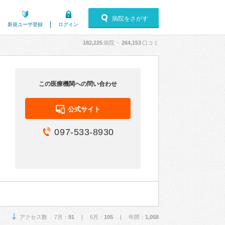
病院をさがす
新規ユーザ登録
ログイン
182,225
病院・
264,153
口コミ
この医療機関への問い合わせ
公式サイト
097-533-8930
アクセス数 7月：
91
| 6月：
105
| 年間：
1,058