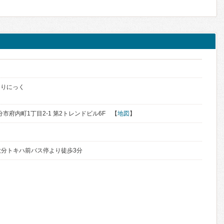
ク
くりにっく
大分市府内町1丁目2-1 第2トレンドビル6F 【
地図
】
 大分トキハ前バス停より徒歩3分