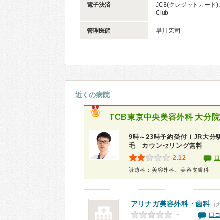
電子決済
JCB(クレジットカード)、
Club
管理医師
早川 宏司
近くの病院
TCB東京中央美容外科 大分院
9時～23時予約受付！JR大
毛 カウンセリング無料
2.12
口
診療科：美容外科、美容皮膚科
アリナガ美容外科・歯科
(
－
口コ