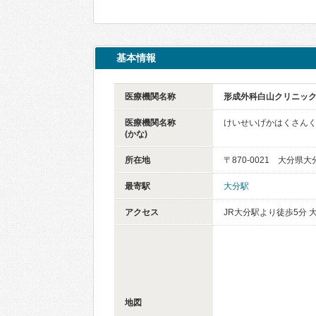
基本情報
医療機関名称
形成外科白山クリニッ
医療機関名称
けいせいげかはくさん
(かな)
所在地
〒870-0021 大分県
最寄駅
大分駅
アクセス
JR大分駅より徒歩5分
地図