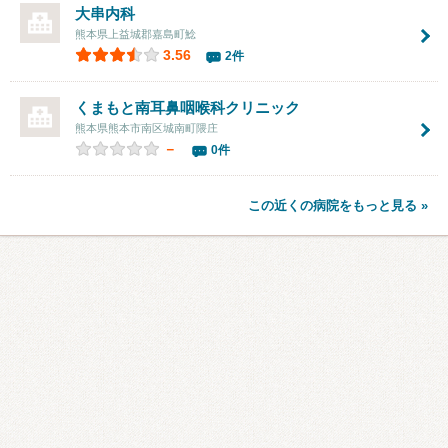
大串内科
熊本県上益城郡嘉島町鯰
3.56
2件
くまもと南耳鼻咽喉科クリニック
熊本県熊本市南区城南町隈庄
－
0件
この近くの病院をもっと見る »