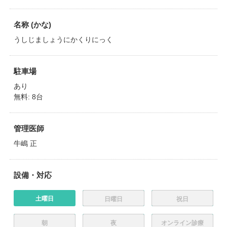
名称 (かな)
うしじましょうにかくりにっく
駐車場
あり
無料: 8台
管理医師
牛嶋 正
設備・対応
土曜日
日曜日
祝日
朝
夜
オンライン診療