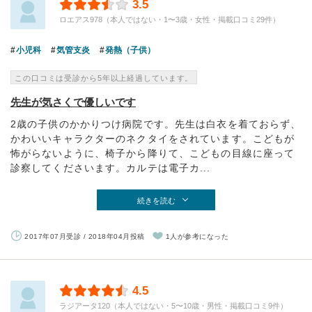
3.5
ロエアス978（本人ではない・1〜3歳・女性・掲載口コミ29件）
小児科
気管支炎
発熱（子供）
この口コミは受診から5年以上経過しています。
先生が気さくで優しいです
2歳の子供のかかりつけ病院です。先生は白衣を着ておらず、
かわいいキャラクターのネクタイをされています。こどもが
怖がらないように、椅子から降りて、こどもの目線に座って
診察してくださいます。カルテは電子カ...
続きを読む
2017年07月受診 / 2018年04月投稿
1人が参考になった
4.5
ラジアータ120（本人ではない・5〜10歳・男性・掲載口コミ9件）