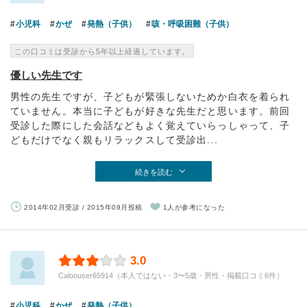
小児科
かぜ
発熱（子供）
咳・呼吸困難（子供）
この口コミは受診から5年以上経過しています。
優しい先生です
男性の先生ですが、子どもが緊張しないためか白衣を着られ
ていません。本当に子どもが好きな先生だと思います。前回
受診した際にした会話などもよく覚えていらっしゃって、子
どもだけでなく親もリラックスして受診出...
続きを読む
2014年02月受診 / 2015年09月投稿
1人が参考になった
3.0
Caloouser65914（本人ではない・3〜5歳・男性・掲載口コミ6件）
小児科
かぜ
発熱（子供）