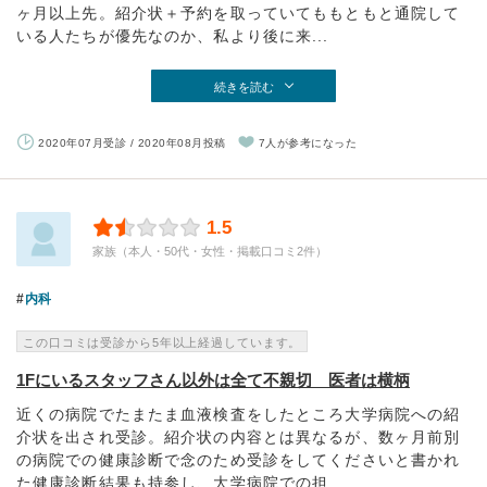
ヶ月以上先。紹介状＋予約を取っていてももともと通院して
いる人たちが優先なのか、私より後に来...
続きを読む
2020年07月受診 / 2020年08月投稿
7人が参考になった
1.5
家族（本人・50代・女性・掲載口コミ2件）
内科
この口コミは受診から5年以上経過しています。
1Fにいるスタッフさん以外は全て不親切 医者は横柄
近くの病院でたまたま血液検査をしたところ大学病院への紹
介状を出され受診。紹介状の内容とは異なるが、数ヶ月前別
の病院での健康診断で念のため受診をしてくださいと書かれ
た健康診断結果も持参し、大学病院での担...