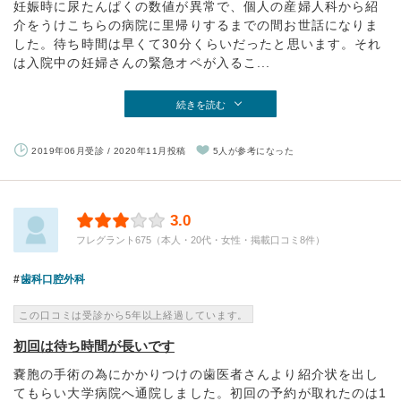
妊娠時に尿たんぱくの数値が異常で、個人の産婦人科から紹
介をうけこちらの病院に里帰りするまでの間お世話になりま
した。待ち時間は早くて30分くらいだったと思います。それ
は入院中の妊婦さんの緊急オペが入るこ...
続きを読む
2019年06月受診 / 2020年11月投稿
5人が参考になった
3.0
フレグラント675（本人・20代・女性・掲載口コミ8件）
歯科口腔外科
この口コミは受診から5年以上経過しています。
初回は待ち時間が長いです
嚢胞の手術の為にかかりつけの歯医者さんより紹介状を出し
てもらい大学病院へ通院しました。初回の予約が取れたのは1