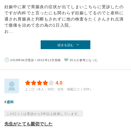
妊娠中に家で胃腸炎の症状が出てしまいこちらに受診したの
ですが内科でと言ったにも関わらず妊娠してるのでと産科に
通され胃腸炎と判断もされずに他の検査をたくさんされ点滴
で腹痛を治めて念の為の1日入院。
お...
続きを読む
2018年04月受診 / 2021年12月投稿
20人が参考になった
4.0
よこぴ（本人・30代・女性・掲載口コミ20件）
産科
この口コミは受診から5年以上経過しています。
先生がとても親切でした