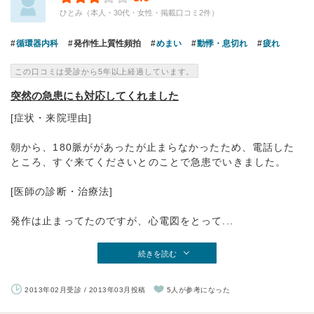
ひとみ（本人・30代・女性・掲載口コミ2件）
循環器内科
発作性上質性頻拍
めまい
動悸・息切れ
疲れ
この口コミは受診から5年以上経過しています。
突然の急患にも対応してくれました
[症状・来院理由]
朝から、180脈ががあったが止まらなかったため、電話した
ところ、すぐ来てくださいとのことで急患でいきました。
[医師の診断・治療法]
発作は止まってたのですが、心電図をとって...
続きを読む
2013年02月受診 / 2013年03月投稿
5人が参考になった