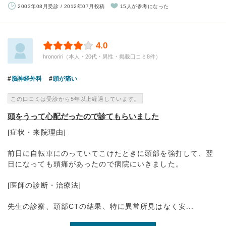
2003年08月受診 / 2012年07月投稿
15人が参考になった
4.0
hronoriri（本人・20代・男性・掲載口コミ8件）
脳神経外科
頭が痛い
この口コミは受診から5年以上経過しています。
頭をうって心配だったので診てもらいました
[症状・来院理由]
前日に自転車にのっていてこけたときに頭部を強打して、翌
日になっても頭痛があったので病院にいきました。
[医師の診断・治療法]
先生の診察、頭部CTの結果、特に異常所見はなく安...