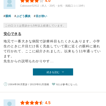
4.0
Caloouser52412（本人・20代・女性・掲載口コミ19件）
眼科
ぶどう膜炎
目が赤い
この口コミは受診から5年以上経過しています。
安心できる
地元で一番大きな病院で診療科目もたくさんあります。小学
生のときに片目だけ長く充血していて親に近くの眼科に連れ
て行かれて、ここに紹介されました。以来もう11年通ってい
ます。
先生からの説明もわかりやす...
続きを読む
2004年06月受診 / 2015年01月投稿
9人が参考になった
4.5