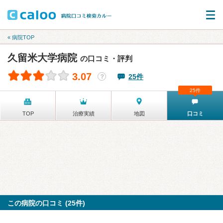
« 病院TOP
久留米大学病院
の口コミ・評判
3.07
25件
？
25件
TOP
治療実績
地図
口コミ
この病院の口コミ (25件)