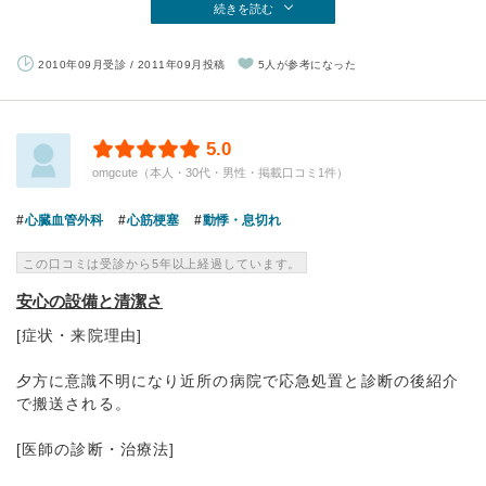
続きを読む
2010年09月受診 / 2011年09月投稿
5人が参考になった
5.0
omgcute（本人・30代・男性・掲載口コミ1件）
心臓血管外科
心筋梗塞
動悸・息切れ
この口コミは受診から5年以上経過しています。
安心の設備と清潔さ
[症状・来院理由]
夕方に意識不明になり近所の病院で応急処置と診断の後紹介
で搬送される。
[医師の診断・治療法]