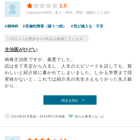
1.0
Caloouser69504（本人・40代・男性・掲載口コミ1件）
精神科
双極性障害（躁うつ病）
気が滅入る・不安
この口コミは受診から5年以上経過しています。
主治医がひどい
病棟主治医ですが、最悪でした。
話は全て否定から入るし、人生のエピソードを話しても、疑
わしいと紹介状に書かれてしまいました。しかも学歴まで現
実味がないと…これでは紹介先の先生さえもうがった先入観
から...
続きを読む
2015年03月受診 / 2015年07月投稿
36人が参考になった