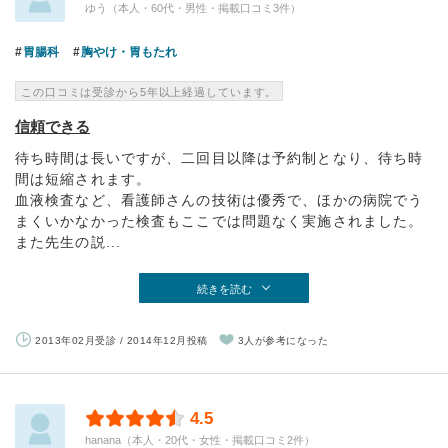
ゆう（本人・60代・男性・掲載口コミ3件）
胃腸科
胸やけ・胃もたれ
この口コミは受診から5年以上経過しています。
信頼できる
待ち時間は長いですが、二回目以降は予約制となり、待ち時
間は短縮されます。
血液検査など、看護師さんの技術は優秀で、ほかの病院でう
まくいかなかった検査もここでは問題なく実施されました。
また先生の説...
続きを読む
2013年02月受診 / 2014年12月投稿
3人が参考になった
4.5
hanana（本人・20代・女性・掲載口コミ2件）