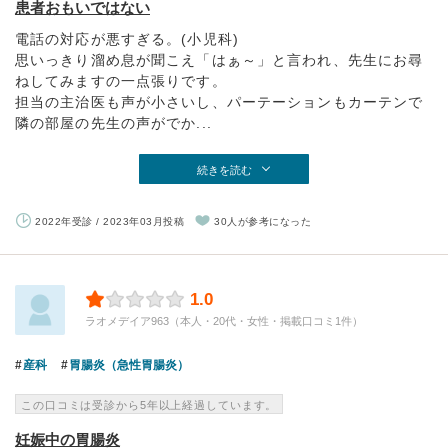
患者おもいではない
電話の対応が悪すぎる。(小児科)
思いっきり溜め息が聞こえ「はぁ～」と言われ、先生にお尋
ねしてみますの一点張りです。
担当の主治医も声が小さいし、パーテーションもカーテンで
隣の部屋の先生の声がでか...
続きを読む
2022年受診 / 2023年03月投稿
30人が参考になった
1.0
ラオメデイア963（本人・20代・女性・掲載口コミ1件）
産科
胃腸炎（急性胃腸炎）
この口コミは受診から5年以上経過しています。
妊娠中の胃腸炎