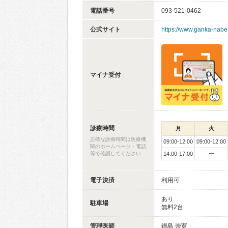
電話番号
093-521-0462
公式サイト
https://www.ganka-nab
マイナ受付
診療時間
月
火
正確な診療時間は医療機
09:00-12:00
09:00-12:00
関のホームページ・電話
等で確認してください
14:00-17:00
ー
電子決済
利用可
あり
駐車場
無料2台
管理医師
鍋島 崇寛