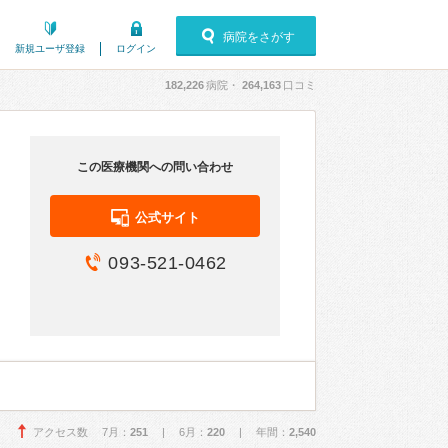
病院をさがす
新規ユーザ登録
ログイン
182,226
病院・
264,163
口コミ
この医療機関への問い合わせ
公式サイト
093-521-0462
アクセス数 7月：
251
| 6月：
220
| 年間：
2,540