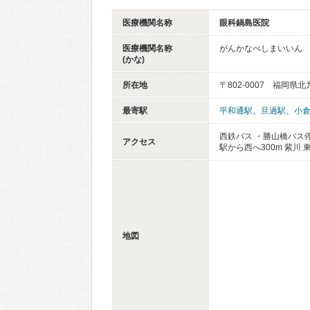
医療機関名称
眼科鍋島医院
医療機関名称
がんかなべしまいいん
(かな)
所在地
〒802-0007 福岡
最寄駅
平和通駅
、
旦過駅
、
小
西鉄バス ・勝山橋バス停
アクセス
駅から西へ300m 紫
地図