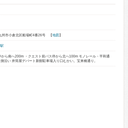
県北九州市小倉北区船場町4番26号 【
地図
】
倉駅
から南へ200m ・クエスト前バス停から北へ100m モノレール・平和通
川 東側沿い 井筒屋デパート新館駐車場入り口むかい。宝来橋通り。