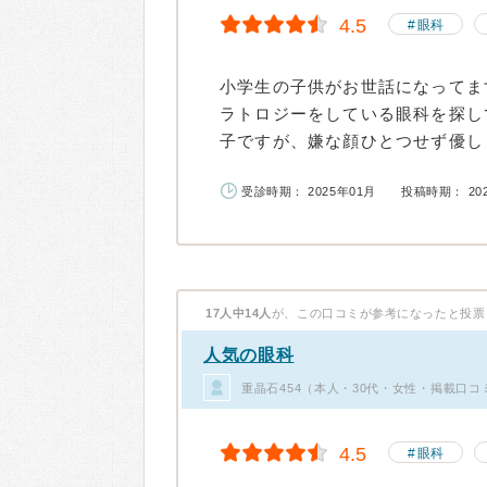
4.5
眼科
小学生の子供がお世話になってま
ラトロジーをしている眼科を探し
子ですが、嫌な顔ひとつせず優しく
受診時期： 2025年01月
投稿時期： 20
17人中14人
が、この口コミが参考になったと投票
人気の眼科
重晶石454（本人・30代・女性・掲載口コ
4.5
眼科