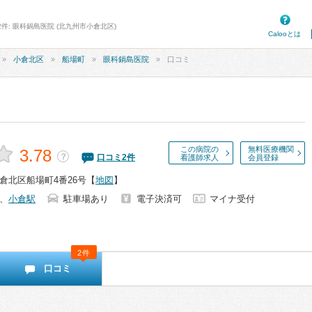
件: 眼科鍋島医院 (北九州市小倉北区)
Calooとは
小倉北区
船場町
眼科鍋島医院
口コミ
この病院の
無料医療機関
3.78
？
口コミ
2
件
看護師求人
会員登録
倉北区船場町4番26号
【
地図
】
、
小倉駅
駐車場あり
電子決済可
マイナ受付
2件
口コミ