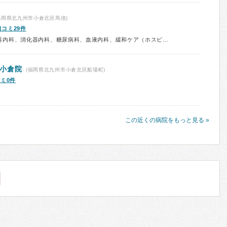
福岡県北九州市小倉北区馬借)
口コミ29件
診療科：内科、呼吸器内科、循環器内科、消化器内科、糖尿病科、血液内科、緩和ケア（ホスピス）、外科、呼吸器外科、心臓血管外科、脳神経外科、整形外科、皮膚科、泌尿器科、眼科、耳鼻咽喉科、産婦人科、小児科、小児外科、精神科、心療内科、歯科、救急科、放射線科、予防接種
小倉院
(福岡県北九州市小倉北区船場町)
ミ0件
この近くの病院をもっと見る »