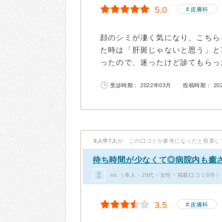
5.0
皮膚科
顔のシミが凄く気になり、こちら
た時は「肝斑じゃないと思う」と
ったので、迷ったけど診てもらった
受診時期： 2022年03月
投稿時期： 20
8人中7人
が、この口コミが参考になったと投票し
待ち時間が少なくて◎病院内も癒
no.（本人・20代・女性・掲載口コミ8件）
3.5
皮膚科