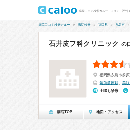
病院口コミ検索カルー - 口コミ・評判 4
病院口コミ検索カルー
病院検索
福岡県
糸島市
石井皮フ科クリニック
の
福岡県糸島市前原西
筑前前原駅
、
美咲
土曜も診療
病院TOP
地図・アクセス