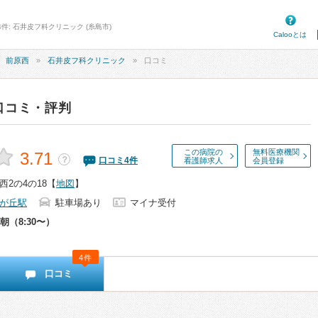
件: 石井皮フ科クリニック (糸島市)
Calooとは
前原西
石井皮フ科クリニック
口コミ
口コミ・評判
この病院の
無料医療機関
3.71
？
口コミ
4
件
看護師求人
会員登録
2の4の18
【
地図
】
が丘駅
駐車場あり
マイナ受付
朝（8:30〜）
4件
口コミ