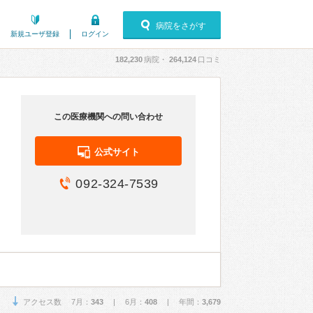
病院をさがす
新規ユーザ登録
ログイン
182,230
病院・
264,124
口コミ
この医療機関への問い合わせ
公式サイト
092-324-7539
アクセス数 7月：
343
| 6月：
408
| 年間：
3,679