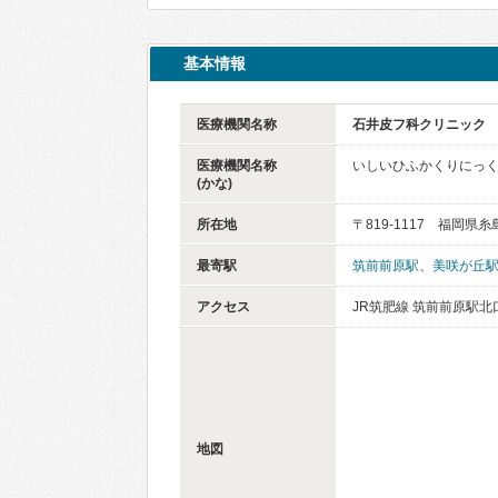
基本情報
医療機関名称
石井皮フ科クリニック
医療機関名称
いしいひふかくりにっ
(かな)
所在地
〒819-1117 福岡県
最寄駅
筑前前原駅
、
美咲が丘
アクセス
JR筑肥線 筑前前原駅北
地図