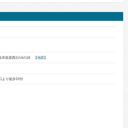
く
糸島市前原西2の4の18 【
地図
】
駅
口より徒歩10分