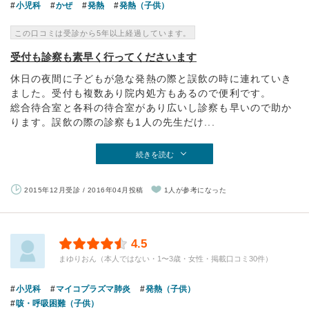
小児科
かぜ
発熱
発熱（子供）
この口コミは受診から5年以上経過しています。
受付も診察も素早く行ってくださいます
休日の夜間に子どもが急な発熱の際と誤飲の時に連れていき
ました。受付も複数あり院内処方もあるので便利です。
総合待合室と各科の待合室があり広いし診察も早いので助か
ります。誤飲の際の診察も1人の先生だけ...
続きを読む
2015年12月受診 / 2016年04月投稿
1人が参考になった
4.5
まゆりおん（本人ではない・1〜3歳・女性・掲載口コミ30件）
小児科
マイコプラズマ肺炎
発熱（子供）
咳・呼吸困難（子供）