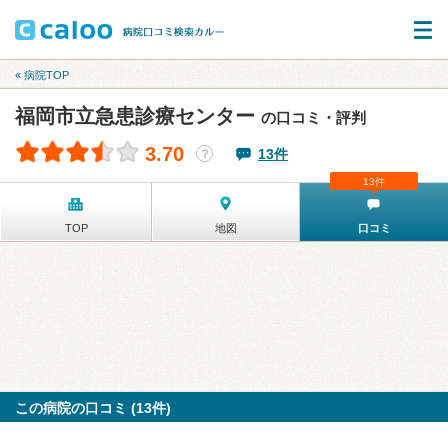
« 病院TOP
福岡市立急患診療センター
の口コミ・評判
3.70
13件
？
13件
TOP
地図
口コミ
この病院の口コミ (13件)