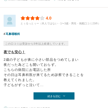
4.0
とぅるっとぅー（本人ではない・1〜3歳・男性・掲載口コミ23件）
耳鼻咽喉科
この口コミは受診から5年以上経過しています。
夜でも安心！
2歳の子どもが鼻に小さい部品をつめてしまい
夜だった為どこも開いておらず。
こちらの病院にお電話した所
その日は耳鼻科医が来てるため診察できることを
教えてくれました。
子どもがずっと泣いて...
続きを読む